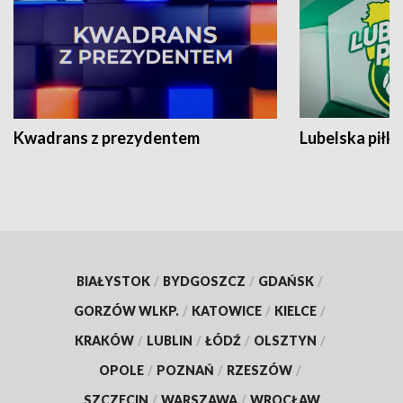
Kwadrans z prezydentem
Lubelska piłk
BIAŁYSTOK
/
BYDGOSZCZ
/
GDAŃSK
/
GORZÓW WLKP.
/
KATOWICE
/
KIELCE
/
KRAKÓW
/
LUBLIN
/
ŁÓDŹ
/
OLSZTYN
/
OPOLE
/
POZNAŃ
/
RZESZÓW
/
SZCZECIN
/
WARSZAWA
/
WROCŁAW