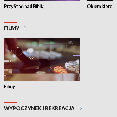
PrzyStań nad Biblią
Okiem kierow
FILMY
Filmy
WYPOCZYNEK I REKREACJA