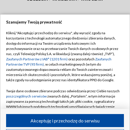
Szanujemy Twoją prywatność
Dołącz do nas:
Kliknij "Akceptuję i przechodzę do serwisu", aby wyrazić zgody na
korzystanie z technologii automatycznego śledzenia i zbierania danych,
TVP
dostęp do informacji na Twoim urządzeniu końcowym i ich
Abonament TVP
przechowywanie oraz na przetwarzanie Twoich danych osobowych przez
Regulamin TVP
nas, czyli Telewizję Polską S.A. w likwidacji (zwaną dalej również „TVP”),
Emisja w TVP
Polityka prywatności
Zaufanych Partnerów z IAB* (1201 firm)
oraz pozostałych
Zaufanych
Partnerów TVP (93 firm)
, w celach marketingowych (w tym do
Centrum informacji TVP
Moje zgody
zautomatyzowanego dopasowania reklam do Twoich zainteresowań i
mierzenia ich skuteczności) i pozostałych, które wskazujemy poniżej, a
Naziemna Telewizja Cyfrowa
Pomoc
także zgody na udostępnianie przez nas identyfikatora PPID do Google.
Sklep TVP
Biuro reklamy
Twoje dane osobowe zbierane podczas odwiedzania przez Ciebie naszych
Rada Programowa
Kontakt
poszczególnych serwisów
zwanych dalej „Portalem”, w tym informacje
zapisywane za pomocą technologii takich jak: pliki cookie, sygnalizatory
System NOS
WWW lub innych podobnych technologii umożliwiających świadczenie
dopasowanych i bezpiecznych usług, personalizację treści oraz reklam,
Informacje o nadawcy
Kanały
udostępnianie funkcji mediów społecznościowych oraz analizowanie
Akceptuję i przechodzę do serwisu
ruchu w Internecie.
Program dla prasy
©2026 Telewizja Polska S.A. w likwidacji