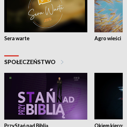
Sera warte
Agro wieści
SPOŁECZEŃSTWO
PrzyStań nad Biblią
Okiem kierow