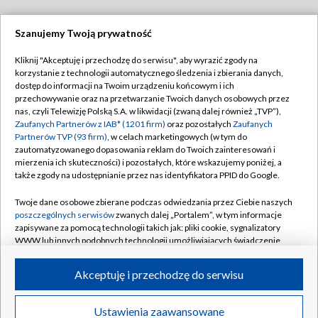
Szanujemy Twoją prywatność
Dołącz do nas:
Kliknij "Akceptuję i przechodzę do serwisu", aby wyrazić zgody na
korzystanie z technologii automatycznego śledzenia i zbierania danych,
TVP
dostęp do informacji na Twoim urządzeniu końcowym i ich
Abonament TVP
przechowywanie oraz na przetwarzanie Twoich danych osobowych przez
Regulamin TVP
nas, czyli Telewizję Polską S.A. w likwidacji (zwaną dalej również „TVP”),
Emisja w TVP
Polityka prywatności
Zaufanych Partnerów z IAB* (1201 firm)
oraz pozostałych
Zaufanych
Partnerów TVP (93 firm)
, w celach marketingowych (w tym do
Centrum informacji TVP
Moje zgody
zautomatyzowanego dopasowania reklam do Twoich zainteresowań i
mierzenia ich skuteczności) i pozostałych, które wskazujemy poniżej, a
Naziemna Telewizja Cyfrowa
Pomoc
także zgody na udostępnianie przez nas identyfikatora PPID do Google.
Sklep TVP
Biuro reklamy
Twoje dane osobowe zbierane podczas odwiedzania przez Ciebie naszych
Rada Programowa
Kontakt
poszczególnych serwisów
zwanych dalej „Portalem”, w tym informacje
zapisywane za pomocą technologii takich jak: pliki cookie, sygnalizatory
System NOS
WWW lub innych podobnych technologii umożliwiających świadczenie
dopasowanych i bezpiecznych usług, personalizację treści oraz reklam,
Informacje o nadawcy
Kanały
udostępnianie funkcji mediów społecznościowych oraz analizowanie
Akceptuję i przechodzę do serwisu
ruchu w Internecie.
Program dla prasy
©2026 Telewizja Polska S.A. w likwidacji
Biuro Reklamy
Twoje dane osobowe zbierane podczas odwiedzania przez Ciebie
Ustawienia zaawansowane