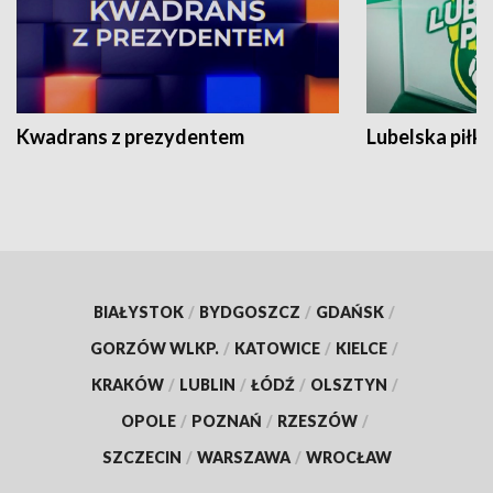
Kwadrans z prezydentem
Lubelska piłk
BIAŁYSTOK
/
BYDGOSZCZ
/
GDAŃSK
/
GORZÓW WLKP.
/
KATOWICE
/
KIELCE
/
KRAKÓW
/
LUBLIN
/
ŁÓDŹ
/
OLSZTYN
/
OPOLE
/
POZNAŃ
/
RZESZÓW
/
SZCZECIN
/
WARSZAWA
/
WROCŁAW