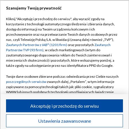
Szanujemy Twoją prywatność
Dołącz do nas:
Kliknij "Akceptuję i przechodzę do serwisu", aby wyrazić zgody na
korzystanie z technologii automatycznego śledzenia i zbierania danych,
TVP
dostęp do informacji na Twoim urządzeniu końcowym i ich
Abonament TVP
przechowywanie oraz na przetwarzanie Twoich danych osobowych przez
Regulamin TVP
nas, czyli Telewizję Polską S.A. w likwidacji (zwaną dalej również „TVP”),
Emisja w TVP
Polityka prywatności
Zaufanych Partnerów z IAB* (1201 firm)
oraz pozostałych
Zaufanych
Partnerów TVP (93 firm)
, w celach marketingowych (w tym do
Centrum informacji TVP
Moje zgody
zautomatyzowanego dopasowania reklam do Twoich zainteresowań i
mierzenia ich skuteczności) i pozostałych, które wskazujemy poniżej, a
Naziemna Telewizja Cyfrowa
Pomoc
także zgody na udostępnianie przez nas identyfikatora PPID do Google.
Sklep TVP
Biuro reklamy
Twoje dane osobowe zbierane podczas odwiedzania przez Ciebie naszych
Rada Programowa
Kontakt
poszczególnych serwisów
zwanych dalej „Portalem”, w tym informacje
zapisywane za pomocą technologii takich jak: pliki cookie, sygnalizatory
System NOS
WWW lub innych podobnych technologii umożliwiających świadczenie
dopasowanych i bezpiecznych usług, personalizację treści oraz reklam,
Informacje o nadawcy
Kanały
udostępnianie funkcji mediów społecznościowych oraz analizowanie
Akceptuję i przechodzę do serwisu
ruchu w Internecie.
Program dla prasy
©2026 Telewizja Polska S.A. w likwidacji
Biuro Reklamy
Twoje dane osobowe zbierane podczas odwiedzania przez Ciebie
Ustawienia zaawansowane
poszczególnych serwisów
na Portalu, takie jak adresy IP, identyfikatory
Ogłoszenie przetargowe
Twoich urządzeń końcowych i identyfikatory plików cookie, informacje o