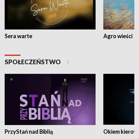
Sera warte
Agro wieści
SPOŁECZEŃSTWO
PrzyStań nad Biblią
Okiem kierow