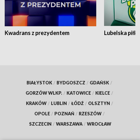
Kwadrans z prezydentem
Lubelska piłk
BIAŁYSTOK
/
BYDGOSZCZ
/
GDAŃSK
/
GORZÓW WLKP.
/
KATOWICE
/
KIELCE
/
KRAKÓW
/
LUBLIN
/
ŁÓDŹ
/
OLSZTYN
/
OPOLE
/
POZNAŃ
/
RZESZÓW
/
SZCZECIN
/
WARSZAWA
/
WROCŁAW