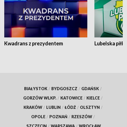
Kwadrans z prezydentem
Lubelska piłk
BIAŁYSTOK
/
BYDGOSZCZ
/
GDAŃSK
/
GORZÓW WLKP.
/
KATOWICE
/
KIELCE
/
KRAKÓW
/
LUBLIN
/
ŁÓDŹ
/
OLSZTYN
/
OPOLE
/
POZNAŃ
/
RZESZÓW
/
SZCZECIN
/
WARSZAWA
/
WROCŁAW