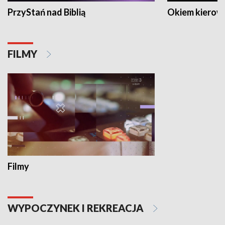
PrzyStań nad Biblią
Okiem kierow
FILMY
Filmy
WYPOCZYNEK I REKREACJA