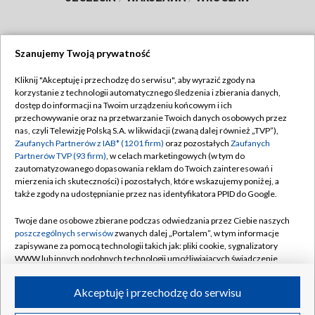
Szanujemy Twoją prywatność
Dołącz do nas:
Kliknij "Akceptuję i przechodzę do serwisu", aby wyrazić zgody na
korzystanie z technologii automatycznego śledzenia i zbierania danych,
TVP
dostęp do informacji na Twoim urządzeniu końcowym i ich
Abonament TVP
przechowywanie oraz na przetwarzanie Twoich danych osobowych przez
Regulamin TVP
nas, czyli Telewizję Polską S.A. w likwidacji (zwaną dalej również „TVP”),
Emisja w TVP
Polityka prywatności
Zaufanych Partnerów z IAB* (1201 firm)
oraz pozostałych
Zaufanych
Partnerów TVP (93 firm)
, w celach marketingowych (w tym do
Centrum informacji TVP
Moje zgody
zautomatyzowanego dopasowania reklam do Twoich zainteresowań i
mierzenia ich skuteczności) i pozostałych, które wskazujemy poniżej, a
Naziemna Telewizja Cyfrowa
Pomoc
także zgody na udostępnianie przez nas identyfikatora PPID do Google.
Sklep TVP
Biuro reklamy
Twoje dane osobowe zbierane podczas odwiedzania przez Ciebie naszych
Rada Programowa
Kontakt
poszczególnych serwisów
zwanych dalej „Portalem”, w tym informacje
zapisywane za pomocą technologii takich jak: pliki cookie, sygnalizatory
System NOS
WWW lub innych podobnych technologii umożliwiających świadczenie
dopasowanych i bezpiecznych usług, personalizację treści oraz reklam,
Informacje o nadawcy
Kanały
udostępnianie funkcji mediów społecznościowych oraz analizowanie
Akceptuję i przechodzę do serwisu
ruchu w Internecie.
Program dla prasy
©2026 Telewizja Polska S.A. w likwidacji