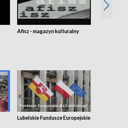
Afisz - magazyn kulturalny
Zobacz, co s
Lubelskie Fundusze Europejskie