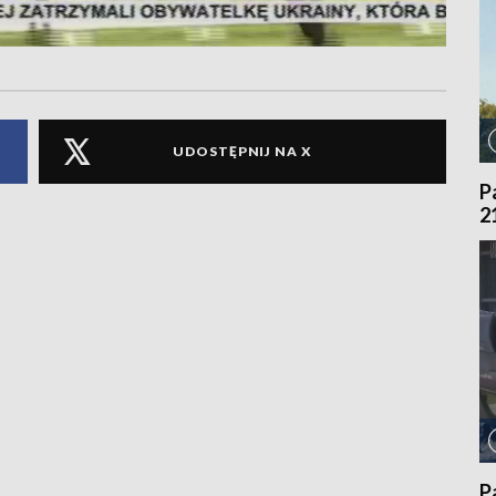
UDOSTĘPNIJ NA X
P
2
P