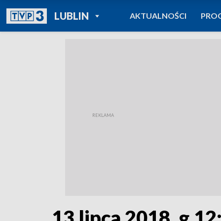
POWRÓT DO
LUBLIN
AKTUALNOŚCI
PRO
TVP REGIONY
13 lipca 2018, g.12