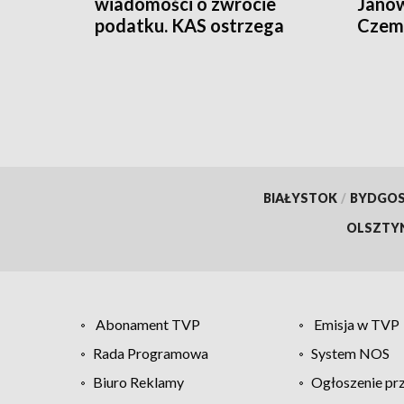
wiadomości o zwrocie
Janow
podatku. KAS ostrzega
Czemp
przed oszustwem
of Po
BIAŁYSTOK
/
BYDGO
OLSZTY
Abonament TVP
Emisja w TVP
Rada Programowa
System NOS
Biuro Reklamy
Ogłoszenie pr