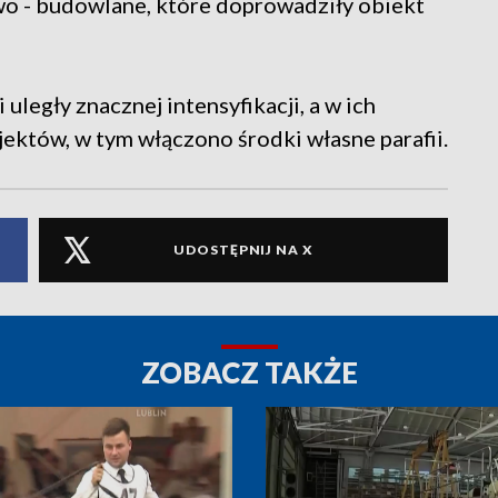
o - budowlane, które doprowadziły obiekt
uległy znacznej intensyfikacji, a w ich
ektów, w tym włączono środki własne parafii.
UDOSTĘPNIJ NA X
ZOBACZ TAKŻE