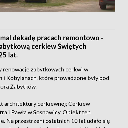
emal dekadę pracach remontowo -
abytkową cerkiew Świętych
5 lat.
ły renowacje zabytkowych cerkwi w
 i Kobylanach, które prowadzone były pod
ora Zabytków.
t architektury cerkiewnej; Cerkiew
ra i Pawła w Sosnowicy. Obiekt ten
e. Na przestrzeni ostatnich 10 lat udało się