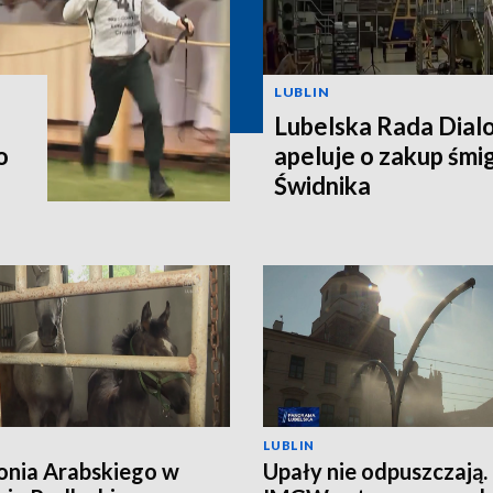
LUBLIN
Lubelska Rada Dial
o
apeluje o zakup śm
Świdnika
LUBLIN
onia Arabskiego w
Upały nie odpuszczają.