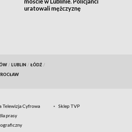
moście w Lublinie. Policjanci
uratowali mężczyznę
KÓW
/
LUBLIN
/
ŁÓDŹ
/
ROCŁAW
 Telewizja Cyfrowa
Sklep TVP
la prasy
tograficzny