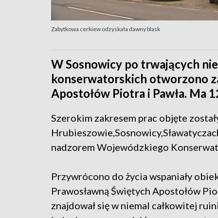
Zabytkowa cerkiew odzyskała dawny blask
W Sosnowicy po trwających ni
konserwatorskich otworzono z
Apostołów Piotra i Pawła. Ma 12
Szerokim zakresem prac objęte zosta
Hrubieszowie,Sosnowicy,Sławatyczach
nadzorem Wojewódzkiego Konserwat
Przywrócono do życia wspaniały obiek
Prawosławną Świętych Apostołów Piot
znajdował się w niemal całkowitej ruini