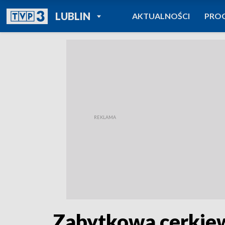
POWRÓT DO
LUBLIN
AKTUALNOŚCI
PRO
TVP REGIONY
Zabytkowa cerkiew