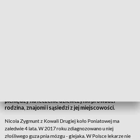
Pomoc dla Nikoli
Koncerty zespołów, kiermasze ciast, aukcje
obrazów i konkursy - mieszkańcy i turyści mogli dziś
wspomóc małą Nikolę podczas imprezy
charytatywnej w Nałęczowie. Czterolatka choruje
na raka i teraz jest w klinice w Meksyku. Zbiórkę
pieniędzy na leczenie dziewczynki prowadzi
rodzina, znajomi i sąsiedzi z jej miejscowości.
Nicola Zygmunt z Kowali Drugiej koło Poniatowej ma
zaledwie 4 lata. W 2017 roku zdiagnozowano u niej
złośliwego guza pnia mózgu - glejaka. W Polsce lekarze nie