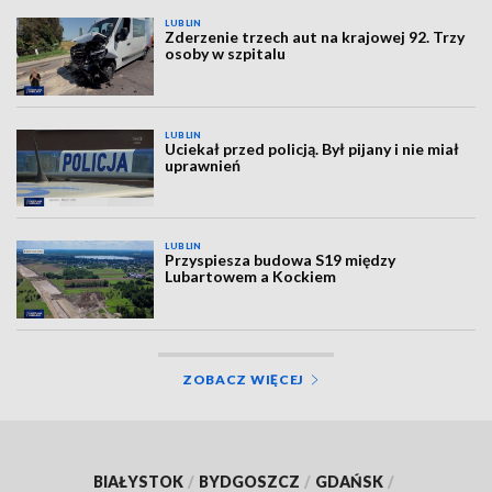
LUBLIN
Zderzenie trzech aut na krajowej 92. Trzy
osoby w szpitalu
LUBLIN
Uciekał przed policją. Był pijany i nie miał
uprawnień
LUBLIN
Przyspiesza budowa S19 między
Lubartowem a Kockiem
ZOBACZ WIĘCEJ
BIAŁYSTOK
/
BYDGOSZCZ
/
GDAŃSK
/