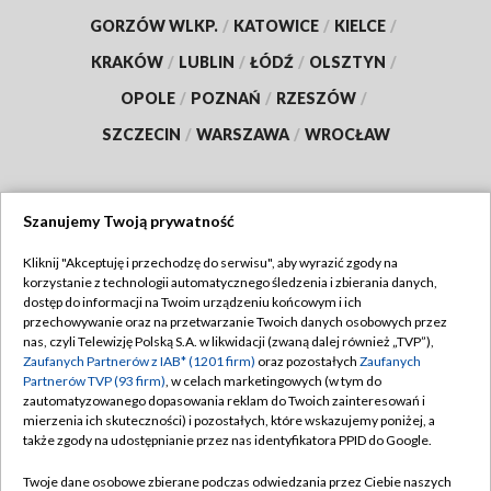
GORZÓW WLKP.
/
KATOWICE
/
KIELCE
/
KRAKÓW
/
LUBLIN
/
ŁÓDŹ
/
OLSZTYN
/
OPOLE
/
POZNAŃ
/
RZESZÓW
/
SZCZECIN
/
WARSZAWA
/
WROCŁAW
Szanujemy Twoją prywatność
Dołącz do nas:
Kliknij "Akceptuję i przechodzę do serwisu", aby wyrazić zgody na
korzystanie z technologii automatycznego śledzenia i zbierania danych,
TVP
dostęp do informacji na Twoim urządzeniu końcowym i ich
Abonament TVP
przechowywanie oraz na przetwarzanie Twoich danych osobowych przez
Regulamin TVP
nas, czyli Telewizję Polską S.A. w likwidacji (zwaną dalej również „TVP”),
Emisja w TVP
Polityka prywatności
Zaufanych Partnerów z IAB* (1201 firm)
oraz pozostałych
Zaufanych
Partnerów TVP (93 firm)
, w celach marketingowych (w tym do
Centrum informacji TVP
Moje zgody
zautomatyzowanego dopasowania reklam do Twoich zainteresowań i
mierzenia ich skuteczności) i pozostałych, które wskazujemy poniżej, a
Naziemna Telewizja Cyfrowa
Pomoc
także zgody na udostępnianie przez nas identyfikatora PPID do Google.
Sklep TVP
Biuro reklamy
Twoje dane osobowe zbierane podczas odwiedzania przez Ciebie naszych