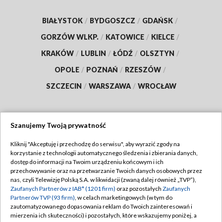
BIAŁYSTOK
/
BYDGOSZCZ
/
GDAŃSK
/
GORZÓW WLKP.
/
KATOWICE
/
KIELCE
/
KRAKÓW
/
LUBLIN
/
ŁÓDŹ
/
OLSZTYN
/
OPOLE
/
POZNAŃ
/
RZESZÓW
/
SZCZECIN
/
WARSZAWA
/
WROCŁAW
Szanujemy Twoją prywatność
Dołącz do nas:
Kliknij "Akceptuję i przechodzę do serwisu", aby wyrazić zgody na
korzystanie z technologii automatycznego śledzenia i zbierania danych,
TVP
dostęp do informacji na Twoim urządzeniu końcowym i ich
Abonament TVP
przechowywanie oraz na przetwarzanie Twoich danych osobowych przez
Regulamin TVP
nas, czyli Telewizję Polską S.A. w likwidacji (zwaną dalej również „TVP”),
Emisja w TVP
Polityka prywatności
Zaufanych Partnerów z IAB* (1201 firm)
oraz pozostałych
Zaufanych
Partnerów TVP (93 firm)
, w celach marketingowych (w tym do
Centrum informacji TVP
Moje zgody
zautomatyzowanego dopasowania reklam do Twoich zainteresowań i
mierzenia ich skuteczności) i pozostałych, które wskazujemy poniżej, a
Naziemna Telewizja Cyfrowa
Pomoc