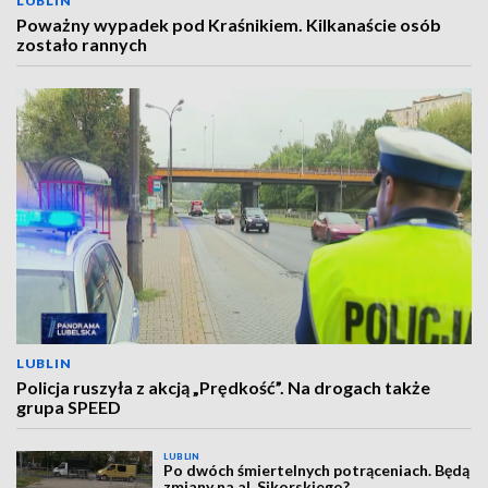
LUBLIN
Poważny wypadek pod Kraśnikiem. Kilkanaście osób
zostało rannych
LUBLIN
Policja ruszyła z akcją „Prędkość”. Na drogach także
grupa SPEED
LUBLIN
Po dwóch śmiertelnych potrąceniach. Będą
zmiany na al. Sikorskiego?