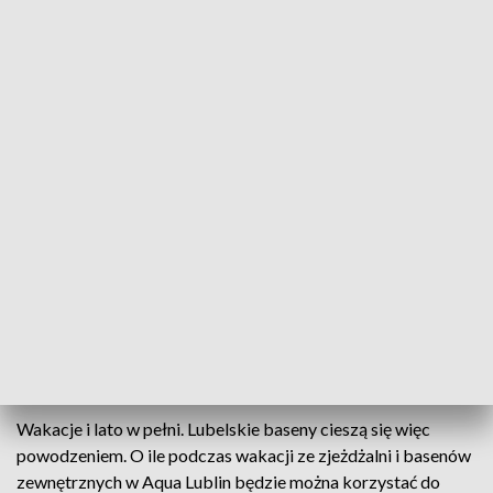
W lecie zamykane będą pływalnie prowadzone przez lubelski MOSiR
Przez całe lato i we wrześniu zamykane będą
kolejno wszystkie pływalnie prowadzone przez
lubelski MOSiR. Konserwacja i czyszczenie
obiektów odbywa się raz do roku. Dlaczego właśnie
teraz? Zdaniem miejskiej spółki w wakacje kryte
baseny cieszą się mniejszym powodzeniem.
Wakacje i lato w pełni. Lubelskie baseny cieszą się więc
powodzeniem. O ile podczas wakacji ze zjeżdżalni i basenów
zewnętrznych w Aqua Lublin będzie można korzystać do