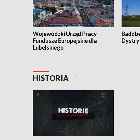
Wojewódzki Urząd Pracy –
Badź b
Fundusze Europejskie dla
Dystry
Lubelskiego
HISTORIA