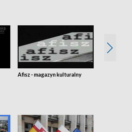
Afisz - magazyn kulturalny
Zobacz, co s