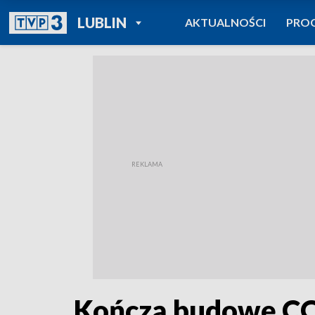
POWRÓT DO
LUBLIN
AKTUALNOŚCI
PRO
TVP REGIONY
Kończą budowę C