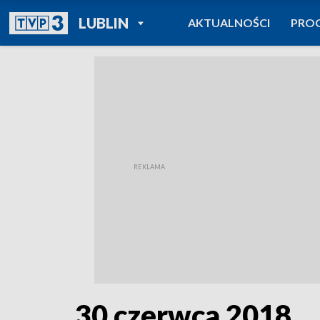
POWRÓT DO
LUBLIN
AKTUALNOŚCI
PRO
TVP REGIONY
30 czerwca 2018