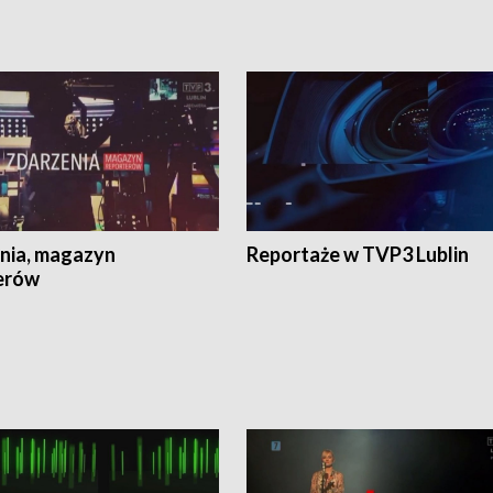
nia, magazyn
Reportaże w TVP3 Lublin
erów