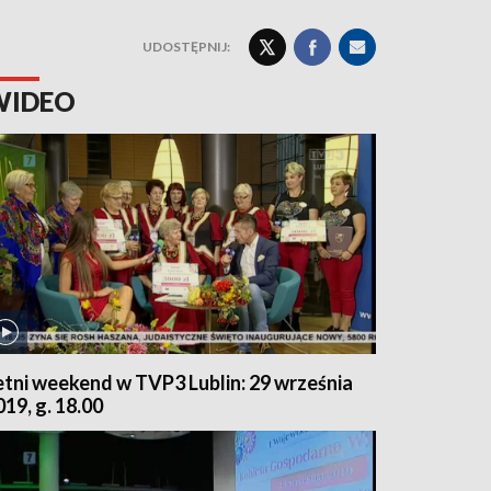
UDOSTĘPNIJ:
WIDEO
etni weekend w TVP3 Lublin: 29 września
019, g. 18.00