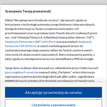
Szanujemy Twoją prywatność
Dołącz do nas:
Kliknij "Akceptuję i przechodzę do serwisu", aby wyrazić zgody na
korzystanie z technologii automatycznego śledzenia i zbierania danych,
TVP
dostęp do informacji na Twoim urządzeniu końcowym i ich
Abonament TVP
przechowywanie oraz na przetwarzanie Twoich danych osobowych przez
Regulamin TVP
nas, czyli Telewizję Polską S.A. w likwidacji (zwaną dalej również „TVP”),
Emisja w TVP
Polityka prywatności
Zaufanych Partnerów z IAB* (1201 firm)
oraz pozostałych
Zaufanych
Partnerów TVP (93 firm)
, w celach marketingowych (w tym do
Centrum informacji TVP
Moje zgody
zautomatyzowanego dopasowania reklam do Twoich zainteresowań i
mierzenia ich skuteczności) i pozostałych, które wskazujemy poniżej, a
Naziemna Telewizja Cyfrowa
Pomoc
także zgody na udostępnianie przez nas identyfikatora PPID do Google.
Sklep TVP
Biuro reklamy
Twoje dane osobowe zbierane podczas odwiedzania przez Ciebie naszych
Rada Programowa
Kontakt
poszczególnych serwisów
zwanych dalej „Portalem”, w tym informacje
zapisywane za pomocą technologii takich jak: pliki cookie, sygnalizatory
System NOS
WWW lub innych podobnych technologii umożliwiających świadczenie
dopasowanych i bezpiecznych usług, personalizację treści oraz reklam,
Informacje o nadawcy
Kanały
udostępnianie funkcji mediów społecznościowych oraz analizowanie
Akceptuję i przechodzę do serwisu
ruchu w Internecie.
Program dla prasy
©2026 Telewizja Polska S.A. w likwidacji
Biuro Reklamy
Twoje dane osobowe zbierane podczas odwiedzania przez Ciebie
Ustawienia zaawansowane