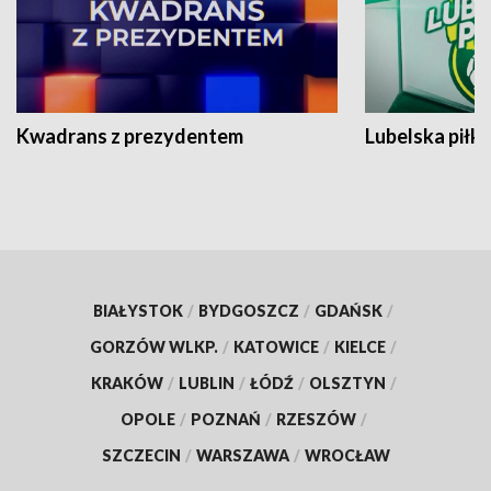
Kwadrans z prezydentem
Lubelska piłk
BIAŁYSTOK
/
BYDGOSZCZ
/
GDAŃSK
/
GORZÓW WLKP.
/
KATOWICE
/
KIELCE
/
KRAKÓW
/
LUBLIN
/
ŁÓDŹ
/
OLSZTYN
/
OPOLE
/
POZNAŃ
/
RZESZÓW
/
SZCZECIN
/
WARSZAWA
/
WROCŁAW