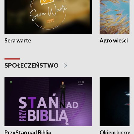
Sera warte
Agro wieści
SPOŁECZEŃSTWO
PrzyStań nad Biblią
Okiem kierow