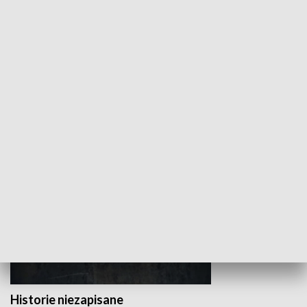
Wojewódzki Urząd Pracy –
Badź bezpiecz
Fundusze Europejskie dla
Lubelskiego
HISTORIA
Historie niezapisane