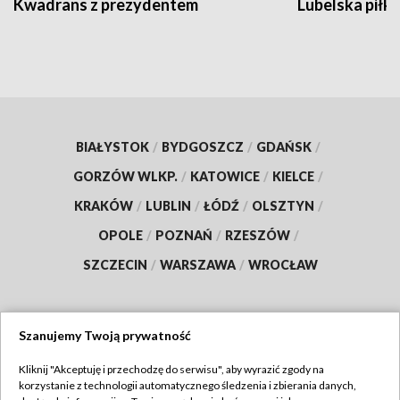
Kwadrans z prezydentem
Lubelska piłk
BIAŁYSTOK
/
BYDGOSZCZ
/
GDAŃSK
/
GORZÓW WLKP.
/
KATOWICE
/
KIELCE
/
KRAKÓW
/
LUBLIN
/
ŁÓDŹ
/
OLSZTYN
/
OPOLE
/
POZNAŃ
/
RZESZÓW
/
SZCZECIN
/
WARSZAWA
/
WROCŁAW
Szanujemy Twoją prywatność
Dołącz do nas:
Kliknij "Akceptuję i przechodzę do serwisu", aby wyrazić zgody na
korzystanie z technologii automatycznego śledzenia i zbierania danych,
TVP