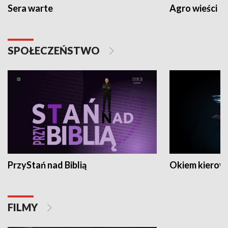
Sera warte
Agro wieści
SPOŁECZEŃSTWO
PrzyStań nad Biblią
Okiem kierow
FILMY