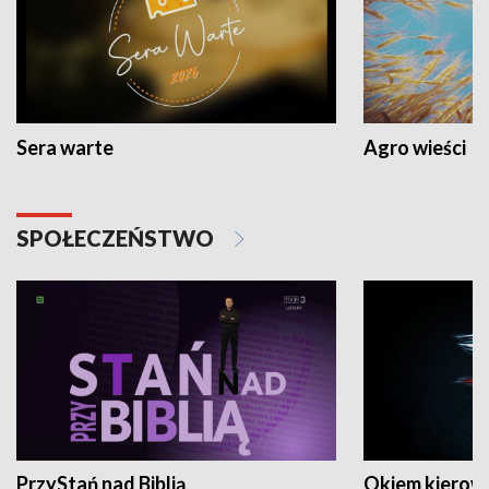
Sera warte
Agro wieści
SPOŁECZEŃSTWO
PrzyStań nad Biblią
Okiem kierow