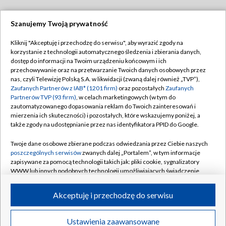
Szanujemy Twoją prywatność
Dołącz do nas:
Kliknij "Akceptuję i przechodzę do serwisu", aby wyrazić zgody na
korzystanie z technologii automatycznego śledzenia i zbierania danych,
TVP
dostęp do informacji na Twoim urządzeniu końcowym i ich
Abonament TVP
przechowywanie oraz na przetwarzanie Twoich danych osobowych przez
Regulamin TVP
nas, czyli Telewizję Polską S.A. w likwidacji (zwaną dalej również „TVP”),
Emisja w TVP
Polityka prywatności
Zaufanych Partnerów z IAB* (1201 firm)
oraz pozostałych
Zaufanych
Partnerów TVP (93 firm)
, w celach marketingowych (w tym do
Centrum informacji TVP
Moje zgody
zautomatyzowanego dopasowania reklam do Twoich zainteresowań i
mierzenia ich skuteczności) i pozostałych, które wskazujemy poniżej, a
Naziemna Telewizja Cyfrowa
Pomoc
także zgody na udostępnianie przez nas identyfikatora PPID do Google.
Sklep TVP
Biuro reklamy
Twoje dane osobowe zbierane podczas odwiedzania przez Ciebie naszych
Rada Programowa
Kontakt
poszczególnych serwisów
zwanych dalej „Portalem”, w tym informacje
zapisywane za pomocą technologii takich jak: pliki cookie, sygnalizatory
System NOS
WWW lub innych podobnych technologii umożliwiających świadczenie
dopasowanych i bezpiecznych usług, personalizację treści oraz reklam,
Informacje o nadawcy
Kanały
udostępnianie funkcji mediów społecznościowych oraz analizowanie
Akceptuję i przechodzę do serwisu
ruchu w Internecie.
Program dla prasy
©2026 Telewizja Polska S.A. w likwidacji
Biuro Reklamy
Twoje dane osobowe zbierane podczas odwiedzania przez Ciebie
Ustawienia zaawansowane