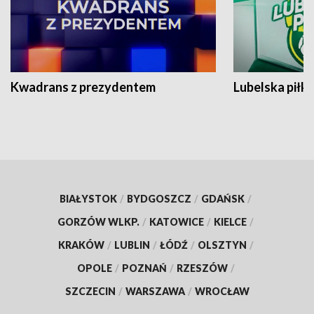
Kwadrans z prezydentem
Lubelska piłk
BIAŁYSTOK
/
BYDGOSZCZ
/
GDAŃSK
/
GORZÓW WLKP.
/
KATOWICE
/
KIELCE
/
KRAKÓW
/
LUBLIN
/
ŁÓDŹ
/
OLSZTYN
/
OPOLE
/
POZNAŃ
/
RZESZÓW
/
SZCZECIN
/
WARSZAWA
/
WROCŁAW