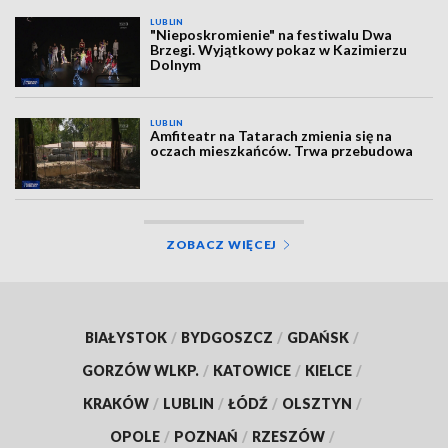
LUBLIN
"Nieposkromienie" na festiwalu Dwa
Brzegi. Wyjątkowy pokaz w Kazimierzu
Dolnym
LUBLIN
Amfiteatr na Tatarach zmienia się na
oczach mieszkańców. Trwa przebudowa
ZOBACZ WIĘCEJ
BIAŁYSTOK
/
BYDGOSZCZ
/
GDAŃSK
/
GORZÓW WLKP.
/
KATOWICE
/
KIELCE
/
KRAKÓW
/
LUBLIN
/
ŁÓDŹ
/
OLSZTYN
/
OPOLE
/
POZNAŃ
/
RZESZÓW
/