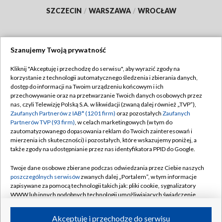
SZCZECIN
/
WARSZAWA
/
WROCŁAW
Szanujemy Twoją prywatność
Dołącz do nas:
Kliknij "Akceptuję i przechodzę do serwisu", aby wyrazić zgody na
korzystanie z technologii automatycznego śledzenia i zbierania danych,
TVP
dostęp do informacji na Twoim urządzeniu końcowym i ich
Abonament TVP
przechowywanie oraz na przetwarzanie Twoich danych osobowych przez
Regulamin TVP
nas, czyli Telewizję Polską S.A. w likwidacji (zwaną dalej również „TVP”),
Emisja w TVP
Polityka prywatności
Zaufanych Partnerów z IAB* (1201 firm)
oraz pozostałych
Zaufanych
Partnerów TVP (93 firm)
, w celach marketingowych (w tym do
Centrum informacji TVP
Moje zgody
zautomatyzowanego dopasowania reklam do Twoich zainteresowań i
mierzenia ich skuteczności) i pozostałych, które wskazujemy poniżej, a
Naziemna Telewizja Cyfrowa
Pomoc
także zgody na udostępnianie przez nas identyfikatora PPID do Google.
Sklep TVP
Biuro reklamy
Twoje dane osobowe zbierane podczas odwiedzania przez Ciebie naszych
Rada Programowa
Kontakt
poszczególnych serwisów
zwanych dalej „Portalem”, w tym informacje
zapisywane za pomocą technologii takich jak: pliki cookie, sygnalizatory
System NOS
WWW lub innych podobnych technologii umożliwiających świadczenie
dopasowanych i bezpiecznych usług, personalizację treści oraz reklam,
Informacje o nadawcy
Kanały
udostępnianie funkcji mediów społecznościowych oraz analizowanie
Akceptuję i przechodzę do serwisu
ruchu w Internecie.