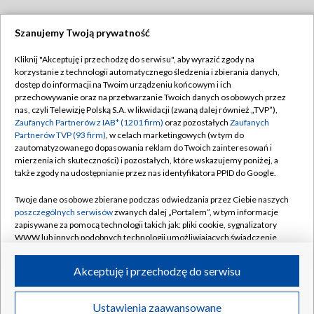
Szanujemy Twoją prywatność
Dołącz do nas:
Kliknij "Akceptuję i przechodzę do serwisu", aby wyrazić zgody na
korzystanie z technologii automatycznego śledzenia i zbierania danych,
TVP
dostęp do informacji na Twoim urządzeniu końcowym i ich
Abonament TVP
przechowywanie oraz na przetwarzanie Twoich danych osobowych przez
Regulamin TVP
nas, czyli Telewizję Polską S.A. w likwidacji (zwaną dalej również „TVP”),
Emisja w TVP
Polityka prywatności
Zaufanych Partnerów z IAB* (1201 firm)
oraz pozostałych
Zaufanych
Partnerów TVP (93 firm)
, w celach marketingowych (w tym do
Centrum informacji TVP
Moje zgody
zautomatyzowanego dopasowania reklam do Twoich zainteresowań i
mierzenia ich skuteczności) i pozostałych, które wskazujemy poniżej, a
Naziemna Telewizja Cyfrowa
Pomoc
także zgody na udostępnianie przez nas identyfikatora PPID do Google.
Sklep TVP
Biuro reklamy
Twoje dane osobowe zbierane podczas odwiedzania przez Ciebie naszych
Rada Programowa
Kontakt
poszczególnych serwisów
zwanych dalej „Portalem”, w tym informacje
zapisywane za pomocą technologii takich jak: pliki cookie, sygnalizatory
System NOS
WWW lub innych podobnych technologii umożliwiających świadczenie
dopasowanych i bezpiecznych usług, personalizację treści oraz reklam,
Informacje o nadawcy
Kanały
udostępnianie funkcji mediów społecznościowych oraz analizowanie
Akceptuję i przechodzę do serwisu
ruchu w Internecie.
Program dla prasy
©2026 Telewizja Polska S.A. w likwidacji
Biuro Reklamy
Twoje dane osobowe zbierane podczas odwiedzania przez Ciebie
Ustawienia zaawansowane