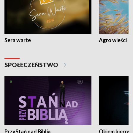
Sera warte
Agro wieści
SPOŁECZEŃSTWO
PrzyStań nad Biblią
Okiem kierow