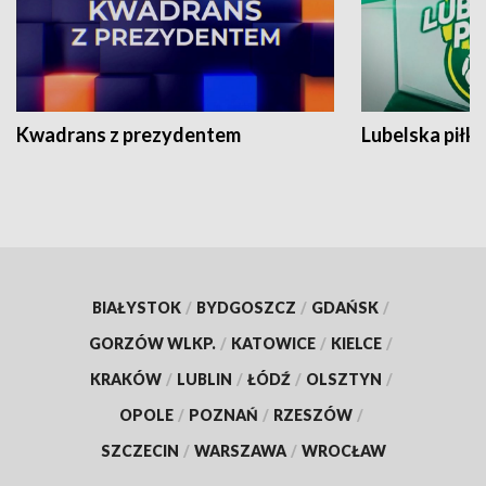
Kwadrans z prezydentem
Lubelska piłk
BIAŁYSTOK
/
BYDGOSZCZ
/
GDAŃSK
/
GORZÓW WLKP.
/
KATOWICE
/
KIELCE
/
KRAKÓW
/
LUBLIN
/
ŁÓDŹ
/
OLSZTYN
/
OPOLE
/
POZNAŃ
/
RZESZÓW
/
SZCZECIN
/
WARSZAWA
/
WROCŁAW