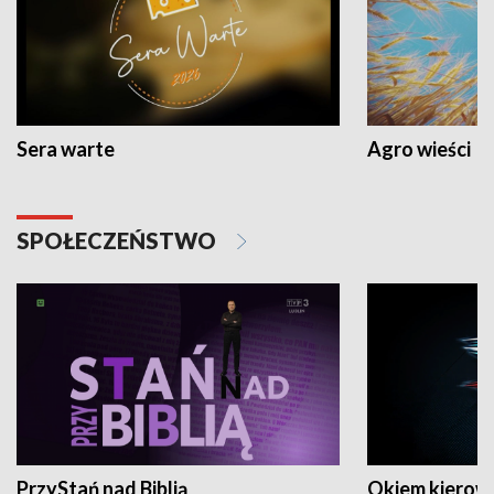
Sera warte
Agro wieści
SPOŁECZEŃSTWO
PrzyStań nad Biblią
Okiem kierow