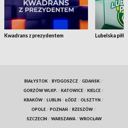
Kwadrans z prezydentem
Lubelska piłk
BIAŁYSTOK
/
BYDGOSZCZ
/
GDAŃSK
/
GORZÓW WLKP.
/
KATOWICE
/
KIELCE
/
KRAKÓW
/
LUBLIN
/
ŁÓDŹ
/
OLSZTYN
/
OPOLE
/
POZNAŃ
/
RZESZÓW
/
SZCZECIN
/
WARSZAWA
/
WROCŁAW