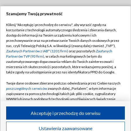
Szanujemy Twoją prywatność
Dołącz do nas:
Kliknij "Akceptuję i przechodzę do serwisu", aby wyrazić zgody na
korzystanie z technologii automatycznego śledzenia i zbierania danych,
TVP
dostęp do informacji na Twoim urządzeniu końcowym i ich
Abonament TVP
przechowywanie oraz na przetwarzanie Twoich danych osobowych przez
Regulamin TVP
nas, czyli Telewizję Polską S.A. w likwidacji (zwaną dalej również „TVP”),
Emisja w TVP
Polityka prywatności
Zaufanych Partnerów z IAB* (1201 firm)
oraz pozostałych
Zaufanych
Partnerów TVP (93 firm)
, w celach marketingowych (w tym do
Centrum informacji TVP
Moje zgody
zautomatyzowanego dopasowania reklam do Twoich zainteresowań i
mierzenia ich skuteczności) i pozostałych, które wskazujemy poniżej, a
Naziemna Telewizja Cyfrowa
Pomoc
także zgody na udostępnianie przez nas identyfikatora PPID do Google.
Sklep TVP
Biuro reklamy
Twoje dane osobowe zbierane podczas odwiedzania przez Ciebie naszych
Rada Programowa
Kontakt
poszczególnych serwisów
zwanych dalej „Portalem”, w tym informacje
zapisywane za pomocą technologii takich jak: pliki cookie, sygnalizatory
System NOS
WWW lub innych podobnych technologii umożliwiających świadczenie
dopasowanych i bezpiecznych usług, personalizację treści oraz reklam,
Informacje o nadawcy
Kanały
udostępnianie funkcji mediów społecznościowych oraz analizowanie
Akceptuję i przechodzę do serwisu
ruchu w Internecie.
Program dla prasy
©2026 Telewizja Polska S.A. w likwidacji
Biuro Reklamy
Twoje dane osobowe zbierane podczas odwiedzania przez Ciebie
Ustawienia zaawansowane