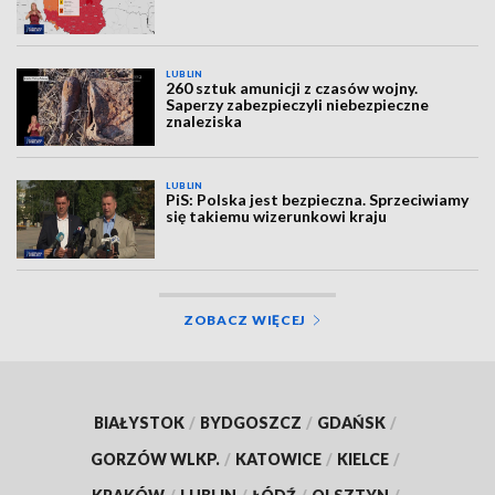
LUBLIN
260 sztuk amunicji z czasów wojny.
Saperzy zabezpieczyli niebezpieczne
znaleziska
LUBLIN
PiS: Polska jest bezpieczna. Sprzeciwiamy
się takiemu wizerunkowi kraju
ZOBACZ WIĘCEJ
BIAŁYSTOK
/
BYDGOSZCZ
/
GDAŃSK
/
GORZÓW WLKP.
/
KATOWICE
/
KIELCE
/