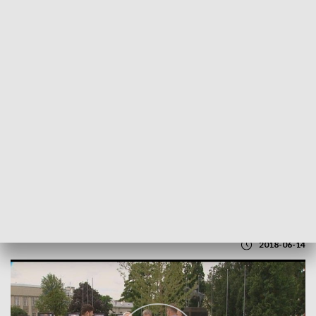
POWRÓT DO
LUBLIN
TVP REGIONY
Zadania Sojuszu. Briefing SLD w Lublinie
2018-06-14