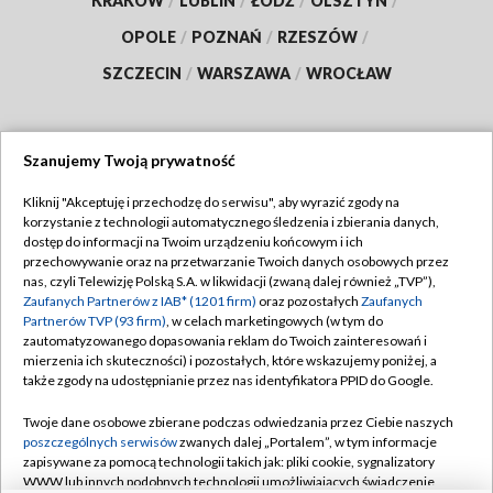
KRAKÓW
/
LUBLIN
/
ŁÓDŹ
/
OLSZTYN
/
OPOLE
/
POZNAŃ
/
RZESZÓW
/
SZCZECIN
/
WARSZAWA
/
WROCŁAW
Szanujemy Twoją prywatność
Dołącz do nas:
Kliknij "Akceptuję i przechodzę do serwisu", aby wyrazić zgody na
korzystanie z technologii automatycznego śledzenia i zbierania danych,
TVP
dostęp do informacji na Twoim urządzeniu końcowym i ich
Abonament TVP
przechowywanie oraz na przetwarzanie Twoich danych osobowych przez
Regulamin TVP
nas, czyli Telewizję Polską S.A. w likwidacji (zwaną dalej również „TVP”),
Emisja w TVP
Polityka prywatności
Zaufanych Partnerów z IAB* (1201 firm)
oraz pozostałych
Zaufanych
Partnerów TVP (93 firm)
, w celach marketingowych (w tym do
Centrum informacji TVP
Moje zgody
zautomatyzowanego dopasowania reklam do Twoich zainteresowań i
mierzenia ich skuteczności) i pozostałych, które wskazujemy poniżej, a
Naziemna Telewizja Cyfrowa
Pomoc
także zgody na udostępnianie przez nas identyfikatora PPID do Google.
Sklep TVP
Biuro reklamy
Twoje dane osobowe zbierane podczas odwiedzania przez Ciebie naszych
Rada Programowa
Kontakt
poszczególnych serwisów
zwanych dalej „Portalem”, w tym informacje
zapisywane za pomocą technologii takich jak: pliki cookie, sygnalizatory
System NOS
WWW lub innych podobnych technologii umożliwiających świadczenie