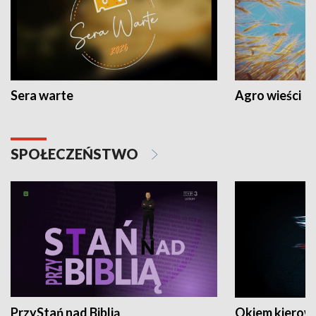
Sera warte
Agro wieści
SPOŁECZEŃSTWO
PrzyStań nad Biblią
Okiem kierow