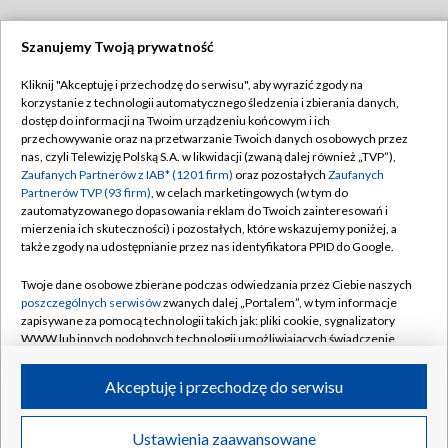
Szanujemy Twoją prywatność
Dołącz do nas:
Kliknij "Akceptuję i przechodzę do serwisu", aby wyrazić zgody na
korzystanie z technologii automatycznego śledzenia i zbierania danych,
TVP
dostęp do informacji na Twoim urządzeniu końcowym i ich
Abonament TVP
przechowywanie oraz na przetwarzanie Twoich danych osobowych przez
Regulamin TVP
nas, czyli Telewizję Polską S.A. w likwidacji (zwaną dalej również „TVP”),
Emisja w TVP
Polityka prywatności
Zaufanych Partnerów z IAB* (1201 firm)
oraz pozostałych
Zaufanych
Partnerów TVP (93 firm)
, w celach marketingowych (w tym do
Centrum informacji TVP
Moje zgody
zautomatyzowanego dopasowania reklam do Twoich zainteresowań i
mierzenia ich skuteczności) i pozostałych, które wskazujemy poniżej, a
Naziemna Telewizja Cyfrowa
Pomoc
także zgody na udostępnianie przez nas identyfikatora PPID do Google.
Sklep TVP
Biuro reklamy
Twoje dane osobowe zbierane podczas odwiedzania przez Ciebie naszych
Rada Programowa
Kontakt
poszczególnych serwisów
zwanych dalej „Portalem”, w tym informacje
zapisywane za pomocą technologii takich jak: pliki cookie, sygnalizatory
System NOS
WWW lub innych podobnych technologii umożliwiających świadczenie
dopasowanych i bezpiecznych usług, personalizację treści oraz reklam,
Informacje o nadawcy
Kanały
udostępnianie funkcji mediów społecznościowych oraz analizowanie
Akceptuję i przechodzę do serwisu
ruchu w Internecie.
Program dla prasy
©2026 Telewizja Polska S.A. w likwidacji
Biuro Reklamy
Twoje dane osobowe zbierane podczas odwiedzania przez Ciebie
Ustawienia zaawansowane