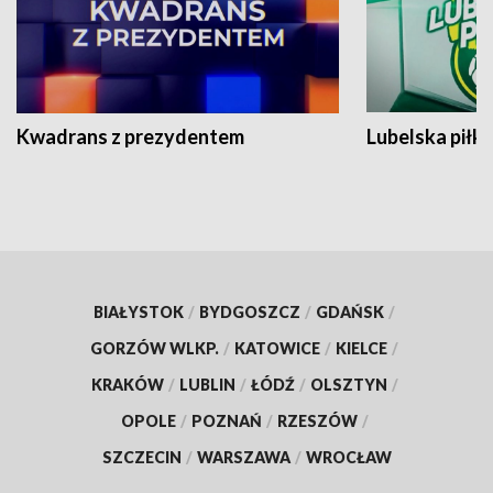
Kwadrans z prezydentem
Lubelska piłk
BIAŁYSTOK
/
BYDGOSZCZ
/
GDAŃSK
/
GORZÓW WLKP.
/
KATOWICE
/
KIELCE
/
KRAKÓW
/
LUBLIN
/
ŁÓDŹ
/
OLSZTYN
/
OPOLE
/
POZNAŃ
/
RZESZÓW
/
SZCZECIN
/
WARSZAWA
/
WROCŁAW