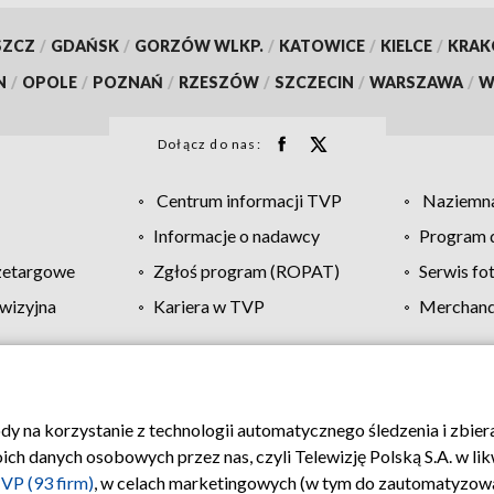
SZCZ
/
GDAŃSK
/
GORZÓW WLKP.
/
KATOWICE
/
KIELCE
/
KRA
N
/
OPOLE
/
POZNAŃ
/
RZESZÓW
/
SZCZECIN
/
WARSZAWA
/
W
Dołącz do nas:
Centrum informacji TVP
Naziemna
Informacje o nadawcy
Program d
zetargowe
Zgłoś program (ROPAT)
Serwis fo
wizyjna
Kariera w TVP
Merchandi
Polityka prywatności
Moje zgody
Pomoc
Biuro re
ody na korzystanie z technologii automatycznego śledzenia i zbie
 danych osobowych przez nas, czyli Telewizję Polską S.A. w likw
VP (93 firm)
, w celach marketingowych (w tym do zautomatyzow