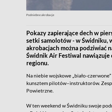
Podniebne akrobacje
Pokazy zapierające dech w piers
setki samolotów - w Świdniku,
akrobacjach można podziwiać naj
Świdnik Air Festiwal nawiązuje d
regionu.
Na niebie wojskowe „biało-czerwone” 
kunsztem pilotów–instruktorów. Zespó
Powietrzne.
W ten weekend w Świdniku swoje podn