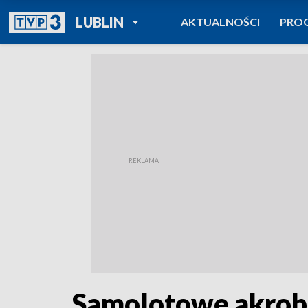
POWRÓT DO
LUBLIN
AKTUALNOŚCI
PRO
TVP REGIONY
Samolotowe akroba