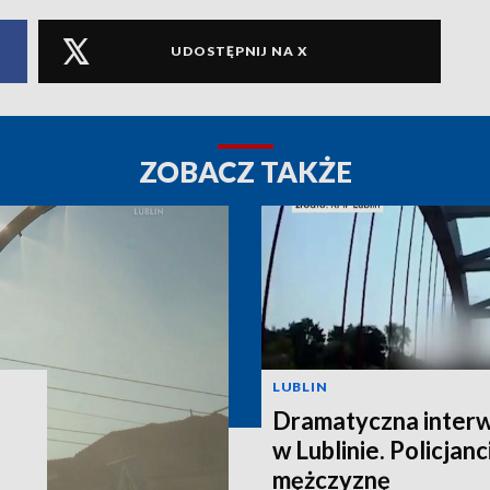
UDOSTĘPNIJ NA X
ZOBACZ TAKŻE
LUBLIN
Dramatyczna interw
w Lublinie. Policjanc
mężczyznę