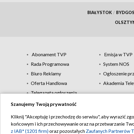
BIAŁYSTOK
/
BYDGO
OLSZTY
Abonament TVP
Emisja w TVP
Rada Programowa
System NOS
Biuro Reklamy
Ogłoszenie pr
Oferta Handlowa
Akademia Tele
Telegazeta ogłoszenia
Szanujemy Twoją prywatność
Regulamin TVP
Kliknij "Akceptuję i przechodzę do serwisu", aby wyrazić zg
końcowym i ich przechowywanie oraz na przetwarzanie Twoich
z IAB* (1201 firm)
oraz pozostałych
Zaufanych Partnerów T