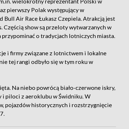
e m.in. wielokrotny reprezentant Polski w
raz pierwszy Polak występujący w
 Bull Air Race Łukasz Czepiela. Atrakcją jest
ls. Częścią show są przeloty wytwarzanych w
przypominać o tradycjach lotniczych miasta.
cje i firmy związane z lotnictwem i lokalne
ie tej rangi odbyło się w tym roku w
ięta. Na niebo powrócą biało-czerwone iskry,
 i piloci z aeroklubu w Świdniku. W
, pojazdów historycznych i rozstrzygnięcie
7.