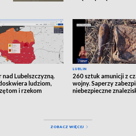
LUBLIN
 nad Lubelszczyzną.
260 sztuk amunicji z c
doskwiera ludziom,
wojny. Saperzy zabezpi
zętom i rzekom
niebezpieczne znalezis
ZOBACZ WIĘCEJ