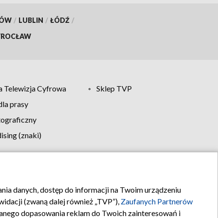
KÓW
/
LUBLIN
/
ŁÓDŹ
/
ROCŁAW
 Telewizja Cyfrowa
Sklep TVP
la prasy
tograficzny
sing (znaki)
klamy
Kontakt
rania danych, dostęp do informacji na Twoim urządzeniu
idacji (zwaną dalej również „TVP”),
Zaufanych Partnerów
anego dopasowania reklam do Twoich zainteresowań i