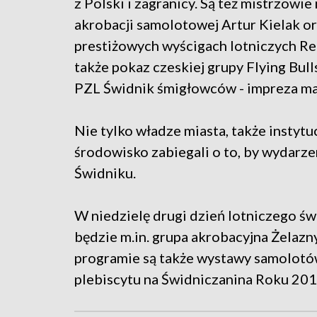
z Polski i zagranicy. Są też mistrzowi
akrobacji samolotowej Artur Kielak o
prestiżowych wyścigach lotniczych Red
także pokaz czeskiej grupy Flying Bul
PZL Świdnik śmigłowców - impreza ma 
Nie tylko władze miasta, także instytu
środowisko zabiegali o to, by wydarzen
Świdniku.
W niedzielę drugi dzień lotniczego św
będzie m.in. grupa akrobacyjna Żelazny
programie są także wystawy samolotów
plebiscytu na Świdniczanina Roku 201