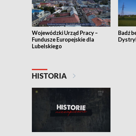
Wojewódzki Urząd Pracy –
Badź b
Fundusze Europejskie dla
Dystry
Lubelskiego
HISTORIA