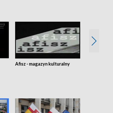
Afisz - magazyn kulturalny
Zobacz, co s