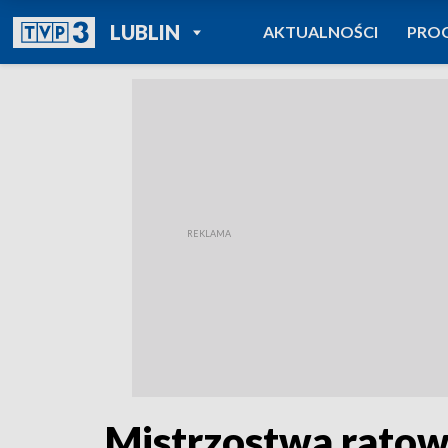
POWRÓT DO
LUBLIN
AKTUALNOŚCI
PRO
TVP REGIONY
Mistrzostwa rato