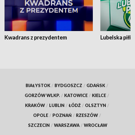
Kwadrans z prezydentem
Lubelska piłk
BIAŁYSTOK
/
BYDGOSZCZ
/
GDAŃSK
/
GORZÓW WLKP.
/
KATOWICE
/
KIELCE
/
KRAKÓW
/
LUBLIN
/
ŁÓDŹ
/
OLSZTYN
/
OPOLE
/
POZNAŃ
/
RZESZÓW
/
SZCZECIN
/
WARSZAWA
/
WROCŁAW