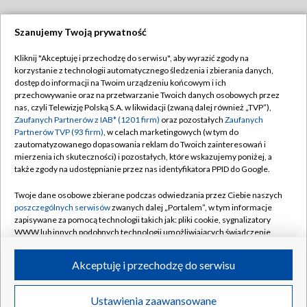
Szanujemy Twoją prywatność
Dołącz do nas:
Kliknij "Akceptuję i przechodzę do serwisu", aby wyrazić zgody na
korzystanie z technologii automatycznego śledzenia i zbierania danych,
TVP
dostęp do informacji na Twoim urządzeniu końcowym i ich
Abonament TVP
przechowywanie oraz na przetwarzanie Twoich danych osobowych przez
Regulamin TVP
nas, czyli Telewizję Polską S.A. w likwidacji (zwaną dalej również „TVP”),
Emisja w TVP
Polityka prywatności
Zaufanych Partnerów z IAB* (1201 firm)
oraz pozostałych
Zaufanych
Partnerów TVP (93 firm)
, w celach marketingowych (w tym do
Centrum informacji TVP
Moje zgody
zautomatyzowanego dopasowania reklam do Twoich zainteresowań i
mierzenia ich skuteczności) i pozostałych, które wskazujemy poniżej, a
Naziemna Telewizja Cyfrowa
Pomoc
także zgody na udostępnianie przez nas identyfikatora PPID do Google.
Sklep TVP
Biuro reklamy
Twoje dane osobowe zbierane podczas odwiedzania przez Ciebie naszych
Rada Programowa
Kontakt
poszczególnych serwisów
zwanych dalej „Portalem”, w tym informacje
zapisywane za pomocą technologii takich jak: pliki cookie, sygnalizatory
System NOS
WWW lub innych podobnych technologii umożliwiających świadczenie
dopasowanych i bezpiecznych usług, personalizację treści oraz reklam,
Informacje o nadawcy
Kanały
udostępnianie funkcji mediów społecznościowych oraz analizowanie
Akceptuję i przechodzę do serwisu
ruchu w Internecie.
Program dla prasy
©2026 Telewizja Polska S.A. w likwidacji
Biuro Reklamy
Twoje dane osobowe zbierane podczas odwiedzania przez Ciebie
Ustawienia zaawansowane