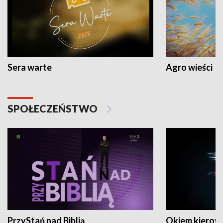
Sera warte
Agro wieści
SPOŁECZEŃSTWO
PrzyStań nad Biblią
Okiem kierow