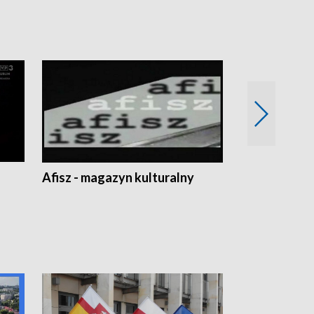
Afisz - magazyn kulturalny
Zobacz, co s