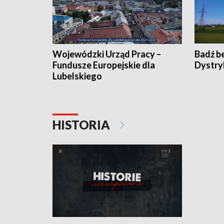
Wojewódzki Urząd Pracy –
Badź b
Fundusze Europejskie dla
Dystry
Lubelskiego
HISTORIA