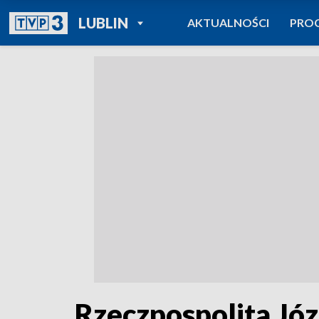
POWRÓT DO
LUBLIN
AKTUALNOŚCI
PRO
TVP REGIONY
Rzeczpospolita Jó