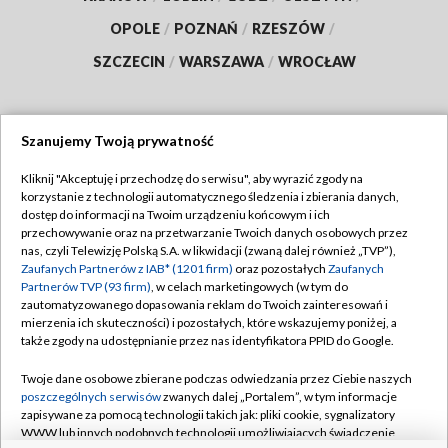
OPOLE
/
POZNAŃ
/
RZESZÓW
/
SZCZECIN
/
WARSZAWA
/
WROCŁAW
Szanujemy Twoją prywatność
Dołącz do nas:
Kliknij "Akceptuję i przechodzę do serwisu", aby wyrazić zgody na
korzystanie z technologii automatycznego śledzenia i zbierania danych,
TVP
dostęp do informacji na Twoim urządzeniu końcowym i ich
Abonament TVP
przechowywanie oraz na przetwarzanie Twoich danych osobowych przez
Regulamin TVP
nas, czyli Telewizję Polską S.A. w likwidacji (zwaną dalej również „TVP”),
Emisja w TVP
Polityka prywatności
Zaufanych Partnerów z IAB* (1201 firm)
oraz pozostałych
Zaufanych
Partnerów TVP (93 firm)
, w celach marketingowych (w tym do
Centrum informacji TVP
Moje zgody
zautomatyzowanego dopasowania reklam do Twoich zainteresowań i
mierzenia ich skuteczności) i pozostałych, które wskazujemy poniżej, a
Naziemna Telewizja Cyfrowa
Pomoc
także zgody na udostępnianie przez nas identyfikatora PPID do Google.
Sklep TVP
Biuro reklamy
Twoje dane osobowe zbierane podczas odwiedzania przez Ciebie naszych
Rada Programowa
Kontakt
poszczególnych serwisów
zwanych dalej „Portalem”, w tym informacje
zapisywane za pomocą technologii takich jak: pliki cookie, sygnalizatory
System NOS
WWW lub innych podobnych technologii umożliwiających świadczenie