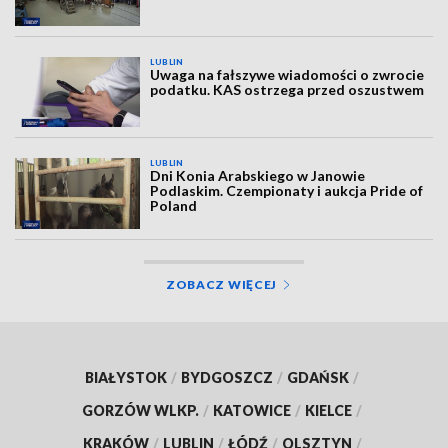
LUBLIN
Uwaga na fałszywe wiadomości o zwrocie
podatku. KAS ostrzega przed oszustwem
LUBLIN
Dni Konia Arabskiego w Janowie
Podlaskim. Czempionaty i aukcja Pride of
Poland
ZOBACZ WIĘCEJ
BIAŁYSTOK
/
BYDGOSZCZ
/
GDAŃSK
/
GORZÓW WLKP.
/
KATOWICE
/
KIELCE
/
KRAKÓW
/
LUBLIN
/
ŁÓDŹ
/
OLSZTYN
/