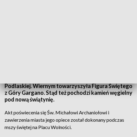
Zawierzenie miasta Św. Michałowi Archaniołowi
Uroczystości z okazji zawierzenia miasta opiece
Świętego Michała Archanioła odbyły się w Białej
Podlaskiej. Wiernym towarzyszyła Figura Świętego
z Góry Gargano. Stąd też pochodzi kamień węgielny
pod nową świątynię.
Akt poświecenia się Św. Michałowi Archaniołowi i
zawierzenia miasta jego opiece został dokonany podczas
mszy świętej na Placu Wolności.