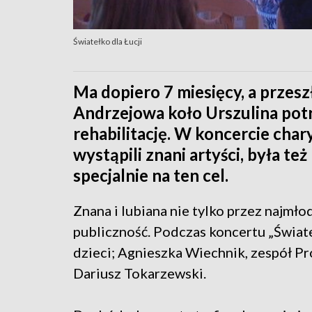
Światełko dla Łucji
Ma dopiero 7 miesięcy, a przeszł
Andrzejowa koło Urszulina potr
rehabilitację. W koncercie cha
wystąpili znani artyści, była t
specjalnie na ten cel.
Znana i lubiana nie tylko przez najmł
publiczność. Podczas koncertu „Świate
dzieci; Agnieszka Wiechnik, zespół P
Dariusz Tokarzewski.