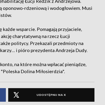
rehabilitację Łucji Redzik z Andrzejowa.
iną oponowo-rdzeniową i wodogłowiem. Musi
istów.
ię każde wsparcie. Pomagają przyjaciele,
 akcję charytatywną na rzecz Łucji
 także politycy. Przekazali przedmioty na
zykarzy… i pióro prezydenta Andrzeja Dudy.
 konto, na które można wpłacać pieniądze,
 "Poleska Dolina Miłosierdzia".
UDOSTĘPNIJ NA X