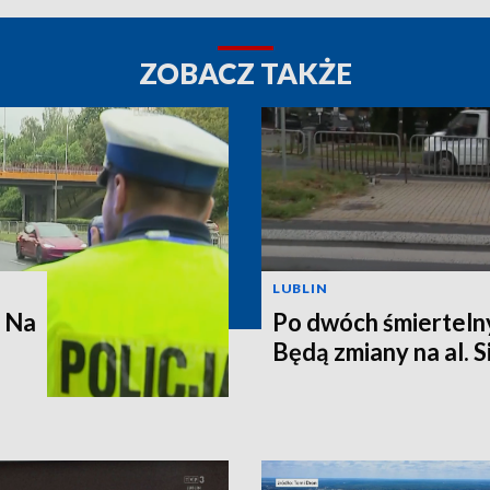
ZOBACZ TAKŻE
LUBLIN
. Na
Po dwóch śmierteln
Będą zmiany na al. 