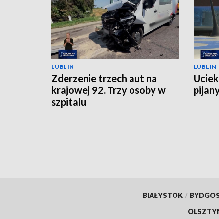
LUBLIN
LUBLIN
Zderzenie trzech aut na
Ucieka
krajowej 92. Trzy osoby w
pijan
szpitalu
BIAŁYSTOK
/
BYDGO
OLSZTY