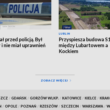
LUBLIN
ł przed policją. Był
Przyspiesza budowa S
y i nie miał uprawnień
między Lubartowem a
Kockiem
ZOBACZ WIĘCEJ
SZCZ
/
GDAŃSK
/
GORZÓW WLKP.
/
KATOWICE
/
KIELCE
/
KRA
N
/
OPOLE
/
POZNAŃ
/
RZESZÓW
/
SZCZECIN
/
WARSZAWA
/
W