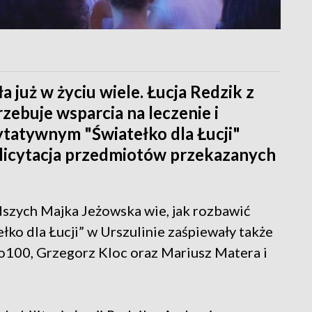
a już w życiu wiele. Łucja Redzik z
zebuje wsparcia na leczenie i
rytatywnym "Światełko dla Łucji"
eż licytacja przedmiotów przekazanych
odszych Majka Jeżowska wie, jak rozbawić
łko dla Łucji” w Urszulinie zaśpiewały także
ro100, Grzegorz Kloc oraz Mariusz Matera i