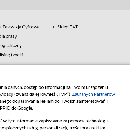
 Telewizja Cyfrowa
Sklep TVP
la prasy
tograficzny
sing (znaki)
klamy
Kontakt
rania danych, dostęp do informacji na Twoim urządzeniu
idacji (zwaną dalej również „TVP”),
Zaufanych Partnerów
anego dopasowania reklam do Twoich zainteresowań i
a PPID do Google.
”, w tym informacje zapisywane za pomocą technologii
zpiecznych usług, personalizację treści oraz reklam,