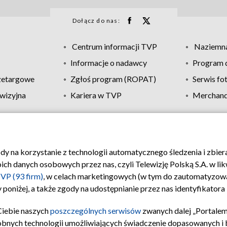
Dołącz do nas:
Centrum informacji TVP
Naziemna
Informacje o nadawcy
Program d
zetargowe
Zgłoś program (ROPAT)
Serwis fo
wizyjna
Kariera w TVP
Merchandi
Polityka prywatności
Moje zgody
Pomoc
Biuro re
ody na korzystanie z technologii automatycznego śledzenia i zbie
 danych osobowych przez nas, czyli Telewizję Polską S.A. w likw
VP (93 firm)
, w celach marketingowych (w tym do zautomatyzow
 poniżej, a także zgody na udostępnianie przez nas identyfikator
Ciebie naszych
poszczególnych serwisów
zwanych dalej „Portalem
obnych technologii umożliwiających świadczenie dopasowanych i be