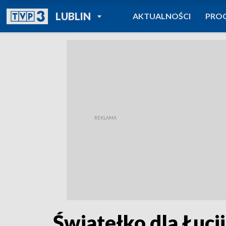
POWRÓT DO
LUBLIN
AKTUALNOŚCI
PRO
TVP REGIONY
Światełko dla Łucj