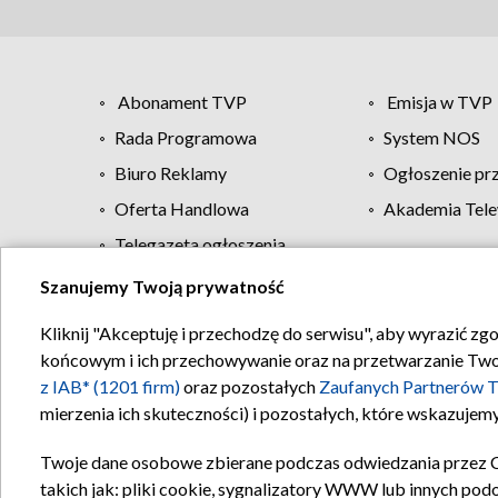
Abonament TVP
Emisja w TVP
Rada Programowa
System NOS
Biuro Reklamy
Ogłoszenie pr
Oferta Handlowa
Akademia Tele
Telegazeta ogłoszenia
Szanujemy Twoją prywatność
Regulamin TVP
Kliknij "Akceptuję i przechodzę do serwisu", aby wyrazić zg
końcowym i ich przechowywanie oraz na przetwarzanie Twoich
z IAB* (1201 firm)
oraz pozostałych
Zaufanych Partnerów T
mierzenia ich skuteczności) i pozostałych, które wskazujemy
Twoje dane osobowe zbierane podczas odwiedzania przez 
takich jak: pliki cookie, sygnalizatory WWW lub innych pod