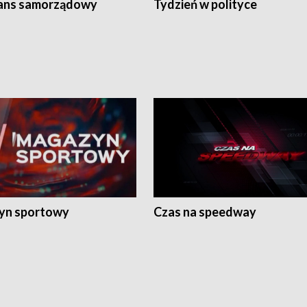
ans samorządowy
Tydzień w polityce
yn sportowy
Czas na speedway