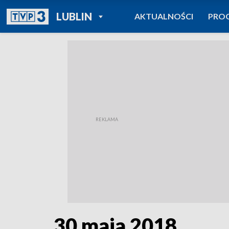
POWRÓT DO
LUBLIN
AKTUALNOŚCI
PRO
TVP REGIONY
30 maja 2018