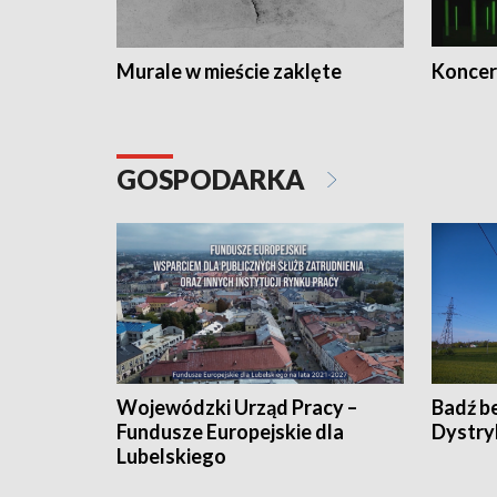
Murale w mieście zaklęte
Koncer
GOSPODARKA
Wojewódzki Urząd Pracy –
Badź b
Fundusze Europejskie dla
Dystry
Lubelskiego