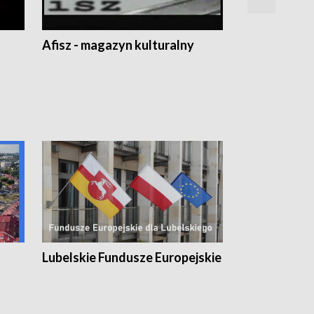
Afisz - magazyn kulturalny
Zobacz, co s
Lubelskie Fundusze Europejskie