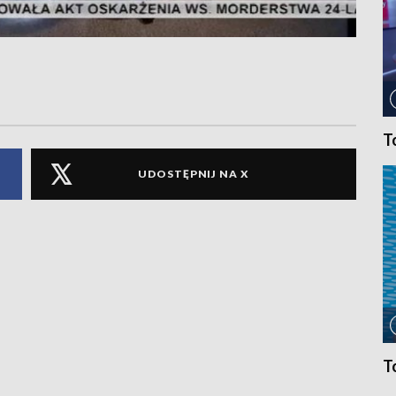
T
UDOSTĘPNIJ NA X
T