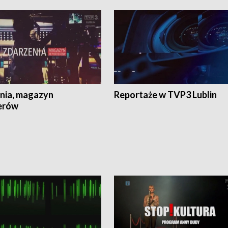
nia, magazyn
Reportaże w TVP3 Lublin
erów