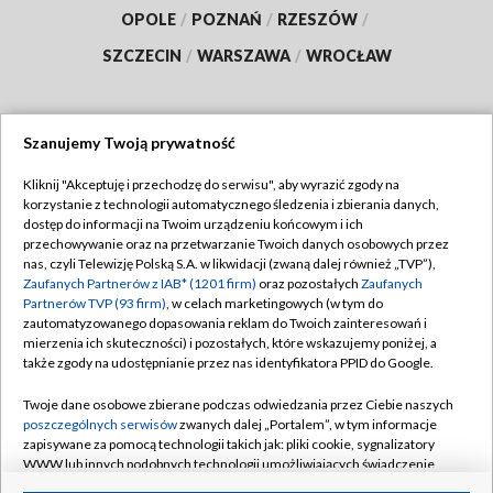
OPOLE
/
POZNAŃ
/
RZESZÓW
/
SZCZECIN
/
WARSZAWA
/
WROCŁAW
Szanujemy Twoją prywatność
Dołącz do nas:
Kliknij "Akceptuję i przechodzę do serwisu", aby wyrazić zgody na
korzystanie z technologii automatycznego śledzenia i zbierania danych,
TVP
dostęp do informacji na Twoim urządzeniu końcowym i ich
Abonament TVP
przechowywanie oraz na przetwarzanie Twoich danych osobowych przez
Regulamin TVP
nas, czyli Telewizję Polską S.A. w likwidacji (zwaną dalej również „TVP”),
Emisja w TVP
Polityka prywatności
Zaufanych Partnerów z IAB* (1201 firm)
oraz pozostałych
Zaufanych
Partnerów TVP (93 firm)
, w celach marketingowych (w tym do
Centrum informacji TVP
Moje zgody
zautomatyzowanego dopasowania reklam do Twoich zainteresowań i
mierzenia ich skuteczności) i pozostałych, które wskazujemy poniżej, a
Naziemna Telewizja Cyfrowa
Pomoc
także zgody na udostępnianie przez nas identyfikatora PPID do Google.
Sklep TVP
Biuro reklamy
Twoje dane osobowe zbierane podczas odwiedzania przez Ciebie naszych
Rada Programowa
Kontakt
poszczególnych serwisów
zwanych dalej „Portalem”, w tym informacje
zapisywane za pomocą technologii takich jak: pliki cookie, sygnalizatory
System NOS
WWW lub innych podobnych technologii umożliwiających świadczenie
dopasowanych i bezpiecznych usług, personalizację treści oraz reklam,
Informacje o nadawcy