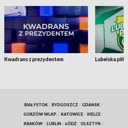
Kwadrans z prezydentem
Lubelska piłk
BIAŁYSTOK
/
BYDGOSZCZ
/
GDAŃSK
/
GORZÓW WLKP.
/
KATOWICE
/
KIELCE
/
KRAKÓW
/
LUBLIN
/
ŁÓDŹ
/
OLSZTYN
/