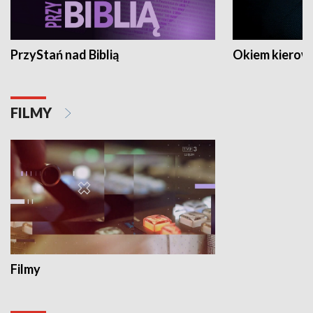
PrzyStań nad Biblią
Okiem kierow
FILMY
Filmy