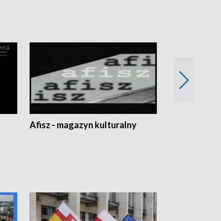
Afisz - magazyn kulturalny
Zobacz, co s