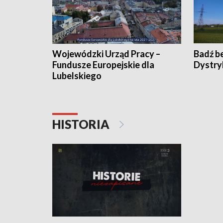
Wojewódzki Urząd Pracy –
Badź b
Fundusze Europejskie dla
Dystry
Lubelskiego
HISTORIA