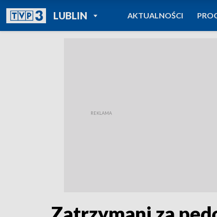
POWRÓT DO
LUBLIN
AKTUALNOŚCI
PRO
TVP REGIONY
Zatrzymani za pedo