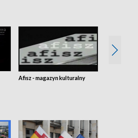
Afisz - magazyn kulturalny
Zobacz, co s