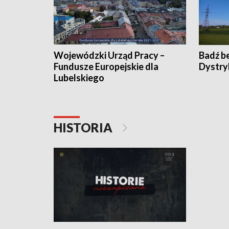
Wojewódzki Urząd Pracy –
Badź b
Fundusze Europejskie dla
Dystry
Lubelskiego
HISTORIA