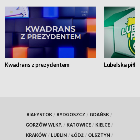
Kwadrans z prezydentem
Lubelska piłk
BIAŁYSTOK
/
BYDGOSZCZ
/
GDAŃSK
/
GORZÓW WLKP.
/
KATOWICE
/
KIELCE
/
KRAKÓW
/
LUBLIN
/
ŁÓDŹ
/
OLSZTYN
/