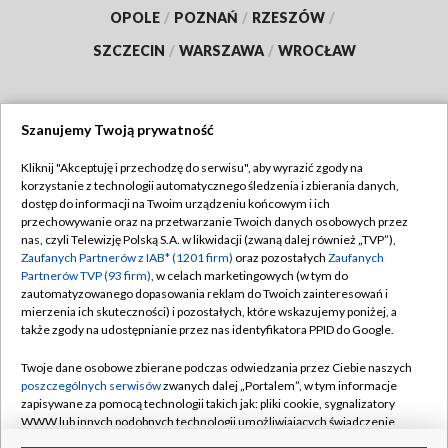
OPOLE
/
POZNAŃ
/
RZESZÓW
/
SZCZECIN
/
WARSZAWA
/
WROCŁAW
Szanujemy Twoją prywatność
Dołącz do nas:
Kliknij "Akceptuję i przechodzę do serwisu", aby wyrazić zgody na
korzystanie z technologii automatycznego śledzenia i zbierania danych,
TVP
dostęp do informacji na Twoim urządzeniu końcowym i ich
Abonament TVP
przechowywanie oraz na przetwarzanie Twoich danych osobowych przez
Regulamin TVP
nas, czyli Telewizję Polską S.A. w likwidacji (zwaną dalej również „TVP”),
Emisja w TVP
Polityka prywatności
Zaufanych Partnerów z IAB* (1201 firm)
oraz pozostałych
Zaufanych
Partnerów TVP (93 firm)
, w celach marketingowych (w tym do
Centrum informacji TVP
Moje zgody
zautomatyzowanego dopasowania reklam do Twoich zainteresowań i
mierzenia ich skuteczności) i pozostałych, które wskazujemy poniżej, a
Naziemna Telewizja Cyfrowa
Pomoc
także zgody na udostępnianie przez nas identyfikatora PPID do Google.
Sklep TVP
Biuro reklamy
Twoje dane osobowe zbierane podczas odwiedzania przez Ciebie naszych
Rada Programowa
Kontakt
poszczególnych serwisów
zwanych dalej „Portalem”, w tym informacje
zapisywane za pomocą technologii takich jak: pliki cookie, sygnalizatory
System NOS
WWW lub innych podobnych technologii umożliwiających świadczenie
dopasowanych i bezpiecznych usług, personalizację treści oraz reklam,
Informacje o nadawcy