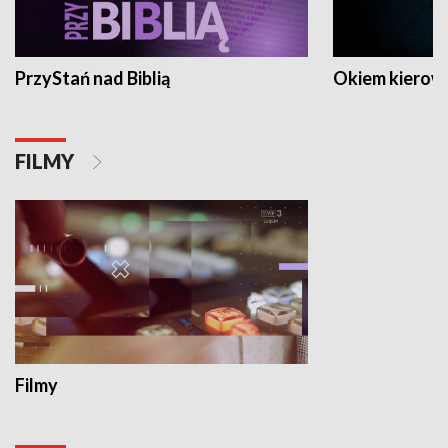
PrzyStań nad Biblią
Okiem kierow
FILMY
Filmy