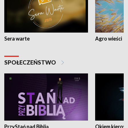
Sera warte
Agro wieści
SPOŁECZEŃSTWO
PrzyStań nad Biblią
Okiem kierow