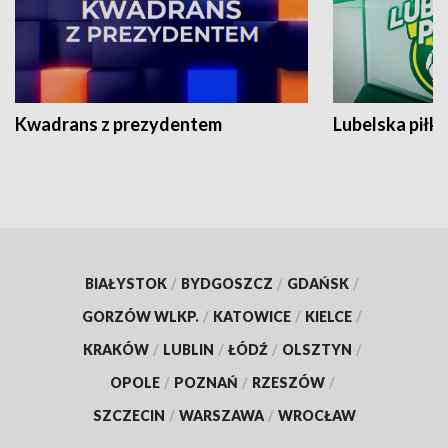
Kwadrans z prezydentem
Lubelska piłk
BIAŁYSTOK
/
BYDGOSZCZ
/
GDAŃSK
/
GORZÓW WLKP.
/
KATOWICE
/
KIELCE
/
KRAKÓW
/
LUBLIN
/
ŁÓDŹ
/
OLSZTYN
/
OPOLE
/
POZNAŃ
/
RZESZÓW
/
SZCZECIN
/
WARSZAWA
/
WROCŁAW