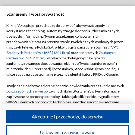
Szanujemy Twoją prywatność
Dołącz do nas:
Kliknij "Akceptuję i przechodzę do serwisu", aby wyrazić zgody na
korzystanie z technologii automatycznego śledzenia i zbierania danych,
TVP
dostęp do informacji na Twoim urządzeniu końcowym i ich
Abonament TVP
przechowywanie oraz na przetwarzanie Twoich danych osobowych przez
Regulamin TVP
nas, czyli Telewizję Polską S.A. w likwidacji (zwaną dalej również „TVP”),
Emisja w TVP
Polityka prywatności
Zaufanych Partnerów z IAB* (1201 firm)
oraz pozostałych
Zaufanych
Partnerów TVP (93 firm)
, w celach marketingowych (w tym do
Centrum informacji TVP
Moje zgody
zautomatyzowanego dopasowania reklam do Twoich zainteresowań i
mierzenia ich skuteczności) i pozostałych, które wskazujemy poniżej, a
Naziemna Telewizja Cyfrowa
Pomoc
także zgody na udostępnianie przez nas identyfikatora PPID do Google.
Sklep TVP
Biuro reklamy
Twoje dane osobowe zbierane podczas odwiedzania przez Ciebie naszych
Rada Programowa
Kontakt
poszczególnych serwisów
zwanych dalej „Portalem”, w tym informacje
zapisywane za pomocą technologii takich jak: pliki cookie, sygnalizatory
System NOS
WWW lub innych podobnych technologii umożliwiających świadczenie
dopasowanych i bezpiecznych usług, personalizację treści oraz reklam,
Informacje o nadawcy
Kanały
udostępnianie funkcji mediów społecznościowych oraz analizowanie
Akceptuję i przechodzę do serwisu
ruchu w Internecie.
Program dla prasy
©2026 Telewizja Polska S.A. w likwidacji
Biuro Reklamy
Twoje dane osobowe zbierane podczas odwiedzania przez Ciebie
Ustawienia zaawansowane