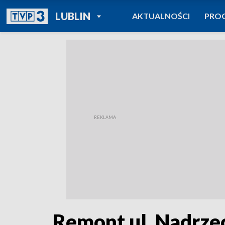
POWRÓT DO
LUBLIN
AKTUALNOŚCI
PRO
TVP REGIONY
Remont ul. Nadrze