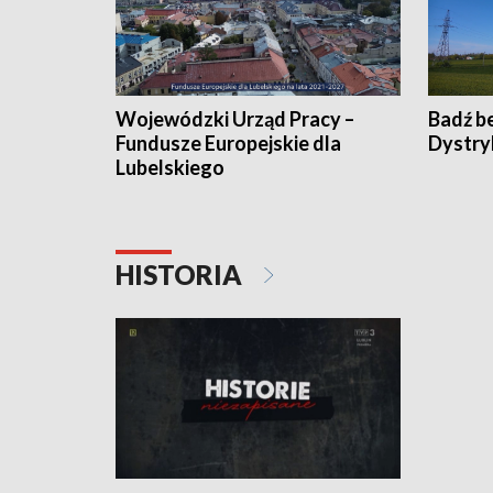
Wojewódzki Urząd Pracy –
Badź b
Fundusze Europejskie dla
Dystry
Lubelskiego
HISTORIA