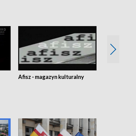
Afisz - magazyn kulturalny
Zobacz, co s