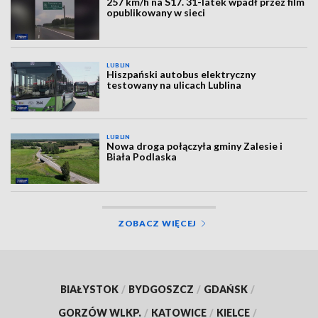
257 km/h na S17. 31-latek wpadł przez film
opublikowany w sieci
LUBLIN
Hiszpański autobus elektryczny
testowany na ulicach Lublina
LUBLIN
Nowa droga połączyła gminy Zalesie i
Biała Podlaska
ZOBACZ WIĘCEJ
BIAŁYSTOK
/
BYDGOSZCZ
/
GDAŃSK
/
GORZÓW WLKP.
/
KATOWICE
/
KIELCE
/