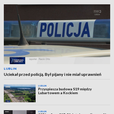
LUBLIN
Uciekał przed policją. Był pijany i nie miał uprawnień
LUBLIN
Przyspiesza budowa S19 między
Lubartowem a Kockiem
LUBLIN