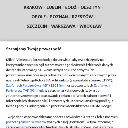
KRAKÓW
/
LUBLIN
/
ŁÓDŹ
/
OLSZTYN
/
OPOLE
/
POZNAŃ
/
RZESZÓW
/
SZCZECIN
/
WARSZAWA
/
WROCŁAW
Szanujemy Twoją prywatność
Dołącz do nas:
Kliknij "Akceptuję i przechodzę do serwisu", aby wyrazić zgody na
korzystanie z technologii automatycznego śledzenia i zbierania danych,
TVP
dostęp do informacji na Twoim urządzeniu końcowym i ich
Abonament TVP
przechowywanie oraz na przetwarzanie Twoich danych osobowych przez
Regulamin TVP
nas, czyli Telewizję Polską S.A. w likwidacji (zwaną dalej również „TVP”),
Emisja w TVP
Polityka prywatności
Zaufanych Partnerów z IAB* (1201 firm)
oraz pozostałych
Zaufanych
Partnerów TVP (93 firm)
, w celach marketingowych (w tym do
Centrum informacji TVP
Moje zgody
zautomatyzowanego dopasowania reklam do Twoich zainteresowań i
mierzenia ich skuteczności) i pozostałych, które wskazujemy poniżej, a
Naziemna Telewizja Cyfrowa
Pomoc
także zgody na udostępnianie przez nas identyfikatora PPID do Google.
Sklep TVP
Biuro reklamy
Twoje dane osobowe zbierane podczas odwiedzania przez Ciebie naszych
Rada Programowa
Kontakt
poszczególnych serwisów
zwanych dalej „Portalem”, w tym informacje
zapisywane za pomocą technologii takich jak: pliki cookie, sygnalizatory