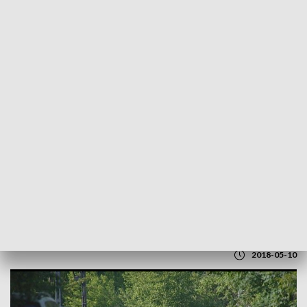
POWRÓT DO
LUBLIN
TVP REGIONY
Remont ul. Nadrzecznej. Krzywo, ale...
tak miało być
2018-05-10