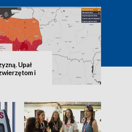
zyzną. Upał
zwierzętom i