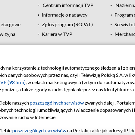
Centrum informacji TVP
Naziemna
Informacje o nadawcy
Program d
zetargowe
Zgłoś program (ROPAT)
Serwis fo
wizyjna
Kariera w TVP
Merchandi
Polityka prywatności
Moje zgody
Pomoc
Biuro re
ody na korzystanie z technologii automatycznego śledzenia i zbie
 danych osobowych przez nas, czyli Telewizję Polską S.A. w likw
VP (93 firm)
, w celach marketingowych (w tym do zautomatyzow
 poniżej, a także zgody na udostępnianie przez nas identyfikator
Ciebie naszych
poszczególnych serwisów
zwanych dalej „Portalem
obnych technologii umożliwiających świadczenie dopasowanych i be
zowanie ruchu w Internecie.
Ciebie
poszczególnych serwisów
na Portalu, takie jak adresy IP, 