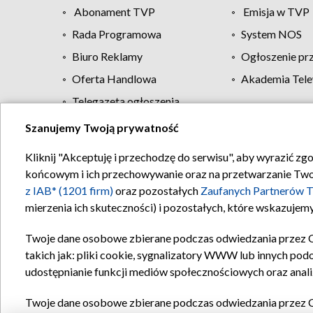
Abonament TVP
Emisja w TVP
Rada Programowa
System NOS
Biuro Reklamy
Ogłoszenie pr
Oferta Handlowa
Akademia Tele
Telegazeta ogłoszenia
Szanujemy Twoją prywatność
Regulamin TVP
Kliknij "Akceptuję i przechodzę do serwisu", aby wyrazić zg
końcowym i ich przechowywanie oraz na przetwarzanie Twoich
z IAB* (1201 firm)
oraz pozostałych
Zaufanych Partnerów T
mierzenia ich skuteczności) i pozostałych, które wskazujemy
Twoje dane osobowe zbierane podczas odwiedzania przez 
takich jak: pliki cookie, sygnalizatory WWW lub innych pod
udostępnianie funkcji mediów społecznościowych oraz anali
Twoje dane osobowe zbierane podczas odwiedzania przez 