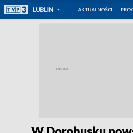
POWRÓT DO
LUBLIN
AKTUALNOŚCI
PRO
TVP REGIONY
W Dorohusku pows