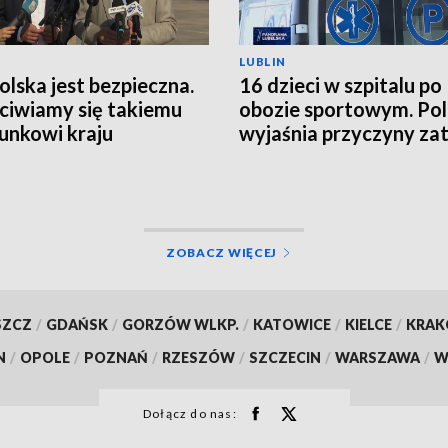
LUBLIN
Polska jest bezpieczna.
16 dzieci w szpitalu po
ciwiamy się takiemu
obozie sportowym. Pol
unkowi kraju
wyjaśnia przyczyny zat
ZOBACZ WIĘCEJ
SZCZ
/
GDAŃSK
/
GORZÓW WLKP.
/
KATOWICE
/
KIELCE
/
KRA
N
/
OPOLE
/
POZNAŃ
/
RZESZÓW
/
SZCZECIN
/
WARSZAWA
/
W
Dołącz do nas: