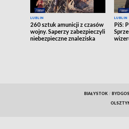
LUBLIN
LUBLIN
260 sztuk amunicji z czasów
PiS: 
wojny. Saperzy zabezpieczyli
Sprze
niebezpieczne znaleziska
wizer
BIAŁYSTOK
/
BYDGO
OLSZTY