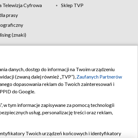
 Telewizja Cyfrowa
Sklep TVP
la prasy
tograficzny
sing (znaki)
klamy
Kontakt
rania danych, dostęp do informacji na Twoim urządzeniu
idacji (zwaną dalej również „TVP”),
Zaufanych Partnerów
anego dopasowania reklam do Twoich zainteresowań i
a PPID do Google.
”, w tym informacje zapisywane za pomocą technologii
zpiecznych usług, personalizację treści oraz reklam,
identyfikatory Twoich urządzeń końcowych i identyfikatory