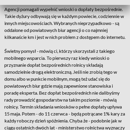
Urząd gminy Grabowiec. To m.in. w tym miejscu pracownicy
Agencji pomagali wypełnić wnioski o dopłaty bezpośrednie.
Takie dyżury odbywają się w każdym powiecie, codziennie w
innych miejscowościach. Wybranych nieprzypadkowo - są
oddalone od powiatowych biur agencji o co najmniej
kilkanaście km i jest w nich problem z dostępem do internetu.
Świetny pomysł - mówią ci, którzy skorzystali z takiego
mobilnego wsparcia. To pierwszy raz kiedy wnioski o
przyznanie dopłat bezpośrednich rolnicy składają
samodzielnie drogą elektroniczną. Jeśli nie zrobią tego w
domu albo w punkcie mobilnym, mogą też udać się do
powiatowych biur gdzie mają zapewnione stanowiska i
poradę eksperta. Bez dopłat bezpośrednich nie dalibyśmy
rady prowadzić gospodarstw na takim poziomie - mówią
rolnicy. Termin składania wniosków o pełne dopłaty upływa
15 maja. Potem - do 11 czerwca - będą potrącane 1% kary za
każdy roboczy dzień spóźnienia. Chyba że - podobnie jak w
ciągu ostatnich dwóch lat - ministerstwo rolnictwa wyznaczy