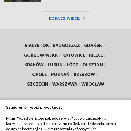
ZOBACZ WIĘCEJ
BIAŁYSTOK
/
BYDGOSZCZ
/
GDAŃSK
/
GORZÓW WLKP.
/
KATOWICE
/
KIELCE
/
KRAKÓW
/
LUBLIN
/
ŁÓDŹ
/
OLSZTYN
/
OPOLE
/
POZNAŃ
/
RZESZÓW
/
SZCZECIN
/
WARSZAWA
/
WROCŁAW
Szanujemy Twoją prywatność
Dołącz do nas:
Kliknij "Akceptuję i przechodzę do serwisu", aby wyrazić zgody na
korzystanie z technologii automatycznego śledzenia i zbierania danych,
TVP
dostęp do informacji na Twoim urządzeniu końcowym i ich