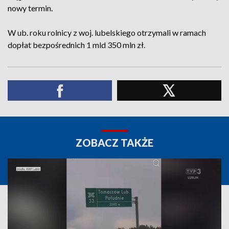
nowy termin.
W ub. roku rolnicy z woj. lubelskiego otrzymali w ramach
dopłat bezpośrednich 1 mld 350 mln zł.
ZOBACZ TAKŻE