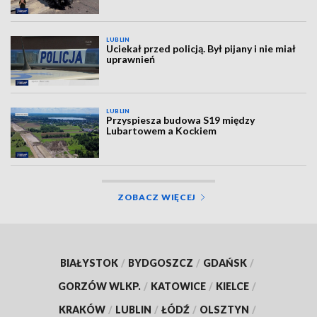
LUBLIN
Uciekał przed policją. Był pijany i nie miał
uprawnień
LUBLIN
Przyspiesza budowa S19 między
Lubartowem a Kockiem
ZOBACZ WIĘCEJ
BIAŁYSTOK
/
BYDGOSZCZ
/
GDAŃSK
/
GORZÓW WLKP.
/
KATOWICE
/
KIELCE
/
KRAKÓW
/
LUBLIN
/
ŁÓDŹ
/
OLSZTYN
/