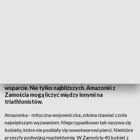
Triathloniści dla amazonek
Rak piersi to nie wyrok - przekonują zamojskie
amazonki. Najważniejsze są regularne badania i
wsparcie. Nie tylko najbliższych. Amazonki z
Zamościa mogą liczyć między innymi na
triathlonistów.
Amazonka - mityczna wojowniczka, zdolna stawiać czoła
największym wyzwaniom. Nieprzypadkowo tak nazywa się
kobiety, które nie poddały się nowotworowi piersi. Niektóre
przeszły podwójną mastektomię. W Zamościu 40 kobiet z