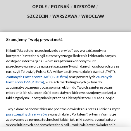
OPOLE
/
POZNAŃ
/
RZESZÓW
/
SZCZECIN
/
WARSZAWA
/
WROCŁAW
Szanujemy Twoją prywatność
Dołącz do nas:
Kliknij "Akceptuję i przechodzę do serwisu", aby wyrazić zgody na
korzystanie z technologii automatycznego śledzenia i zbierania danych,
TVP
dostęp do informacji na Twoim urządzeniu końcowym i ich
Abonament TVP
przechowywanie oraz na przetwarzanie Twoich danych osobowych przez
Regulamin TVP
nas, czyli Telewizję Polską S.A. w likwidacji (zwaną dalej również „TVP”),
Emisja w TVP
Polityka prywatności
Zaufanych Partnerów z IAB* (1201 firm)
oraz pozostałych
Zaufanych
Partnerów TVP (93 firm)
, w celach marketingowych (w tym do
Centrum informacji TVP
Moje zgody
zautomatyzowanego dopasowania reklam do Twoich zainteresowań i
mierzenia ich skuteczności) i pozostałych, które wskazujemy poniżej, a
Naziemna Telewizja Cyfrowa
Pomoc
także zgody na udostępnianie przez nas identyfikatora PPID do Google.
Sklep TVP
Biuro reklamy
Twoje dane osobowe zbierane podczas odwiedzania przez Ciebie naszych
Rada Programowa
Kontakt
poszczególnych serwisów
zwanych dalej „Portalem”, w tym informacje
zapisywane za pomocą technologii takich jak: pliki cookie, sygnalizatory
System NOS
WWW lub innych podobnych technologii umożliwiających świadczenie
dopasowanych i bezpiecznych usług, personalizację treści oraz reklam,