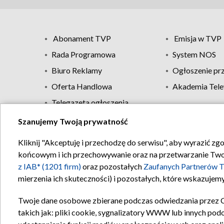
Abonament TVP
Emisja w TVP
Rada Programowa
System NOS
Biuro Reklamy
Ogłoszenie pr
Oferta Handlowa
Akademia Tele
Telegazeta ogłoszenia
Szanujemy Twoją prywatność
Regulamin TVP
Kliknij "Akceptuję i przechodzę do serwisu", aby wyrazić zg
końcowym i ich przechowywanie oraz na przetwarzanie Twoich
z IAB* (1201 firm)
oraz pozostałych
Zaufanych Partnerów T
mierzenia ich skuteczności) i pozostałych, które wskazujemy
Twoje dane osobowe zbierane podczas odwiedzania przez 
takich jak: pliki cookie, sygnalizatory WWW lub innych pod