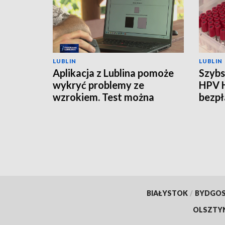
LUBLIN
LUBLIN
Aplikacja z Lublina pomoże
Szybs
wykryć problemy ze
HPV 
wzrokiem. Test można
bezpł
zrobić w domu
BIAŁYSTOK
/
BYDGO
OLSZTY