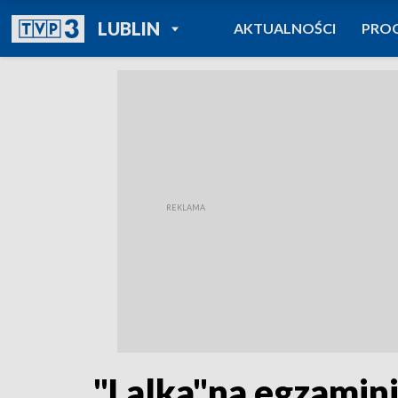
POWRÓT DO
LUBLIN
AKTUALNOŚCI
PRO
TVP REGIONY
"Lalka"na egzamin