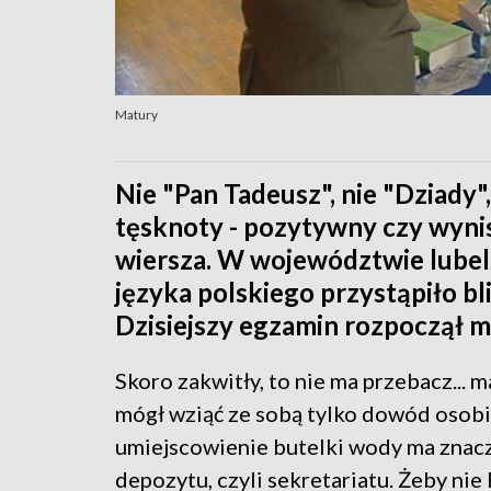
Matury
Nie "Pan Tadeusz", nie "Dziady"
tęsknoty - pozytywny czy wynisz
wiersza. W województwie lube
języka polskiego przystąpiło bl
Dzisiejszy egzamin rozpoczął m
Skoro zakwitły, to nie ma przebacz... 
mógł wziąć ze sobą tylko dowód osobis
umiejscowienie butelki wody ma zna
depozytu, czyli sekretariatu. Żeby nie 