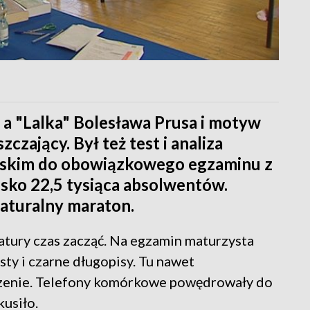
, a "Lalka" Bolesława Prusa i motyw
czający. Był też test i analiza
lskim do obowiązkowego egzaminu z
isko 22,5 tysiąca absolwentów.
aturalny maraton.
matury czas zacząć. Na egzamin maturzysta
ty i czarne długopisy. Tu nawet
czenie. Telefony komórkowe powędrowały do
kusiło.