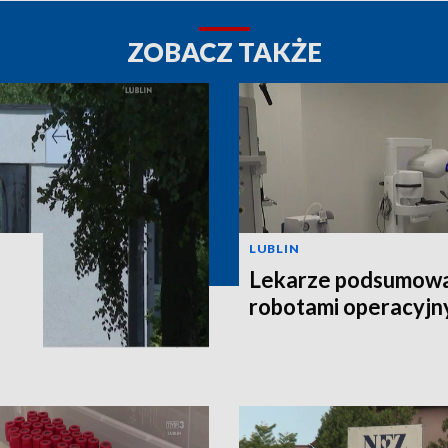
ZOBACZ TAKŻE
LUBLIN
Lekarze podsumowal
robotami operacyjn