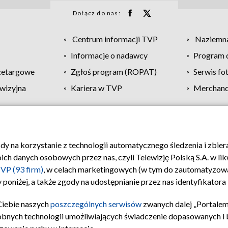
Dołącz do nas:
Centrum informacji TVP
Naziemna
Informacje o nadawcy
Program d
zetargowe
Zgłoś program (ROPAT)
Serwis fo
wizyjna
Kariera w TVP
Merchandi
Polityka prywatności
Moje zgody
Pomoc
Biuro re
ody na korzystanie z technologii automatycznego śledzenia i zbie
 danych osobowych przez nas, czyli Telewizję Polską S.A. w likw
VP (93 firm)
, w celach marketingowych (w tym do zautomatyzow
 poniżej, a także zgody na udostępnianie przez nas identyfikator
Ciebie naszych
poszczególnych serwisów
zwanych dalej „Portalem
obnych technologii umożliwiających świadczenie dopasowanych i be