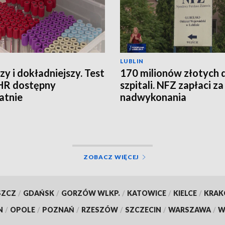
LUBLIN
zy i dokładniejszy. Test
170 milionów złotych 
HR dostępny
szpitali. NFZ zapłaci za
atnie
nadwykonania
ZOBACZ WIĘCEJ
SZCZ
/
GDAŃSK
/
GORZÓW WLKP.
/
KATOWICE
/
KIELCE
/
KRA
N
/
OPOLE
/
POZNAŃ
/
RZESZÓW
/
SZCZECIN
/
WARSZAWA
/
W