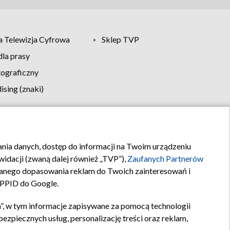
 Telewizja Cyfrowa
Sklep TVP
la prasy
tograficzny
sing (znaki)
klamy
Kontakt
rania danych, dostęp do informacji na Twoim urządzeniu
idacji (zwaną dalej również „TVP”),
Zaufanych Partnerów
anego dopasowania reklam do Twoich zainteresowań i
a PPID do Google.
”, w tym informacje zapisywane za pomocą technologii
zpiecznych usług, personalizację treści oraz reklam,