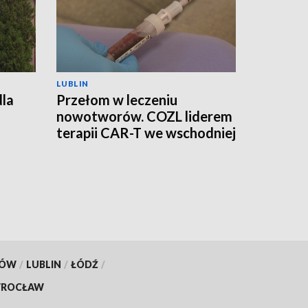
LUBLIN
dla
Przełom w leczeniu
nowotworów. COZL liderem
terapii CAR-T we wschodniej
Polsce
KÓW
/
LUBLIN
/
ŁÓDŹ
/
ROCŁAW