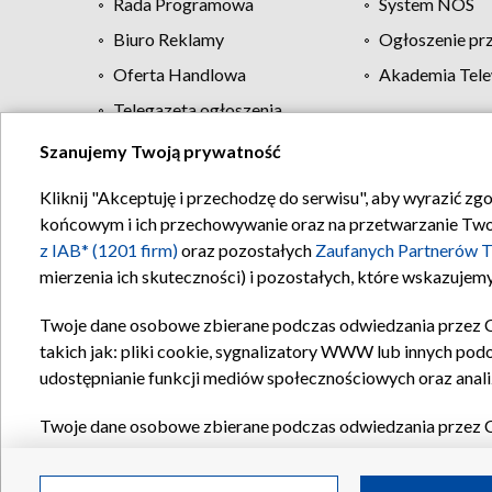
Rada Programowa
System NOS
Biuro Reklamy
Ogłoszenie pr
Oferta Handlowa
Akademia Tele
Telegazeta ogłoszenia
Szanujemy Twoją prywatność
Regulamin TVP
Kliknij "Akceptuję i przechodzę do serwisu", aby wyrazić zg
końcowym i ich przechowywanie oraz na przetwarzanie Twoich
z IAB* (1201 firm)
oraz pozostałych
Zaufanych Partnerów T
mierzenia ich skuteczności) i pozostałych, które wskazujemy
Twoje dane osobowe zbierane podczas odwiedzania przez 
takich jak: pliki cookie, sygnalizatory WWW lub innych pod
udostępnianie funkcji mediów społecznościowych oraz anali
Twoje dane osobowe zbierane podczas odwiedzania przez 
plików cookie, informacje o Twoich wyszukiwaniach w serwi
Partnerów TVP
dla realizacji następujących celów i funkc