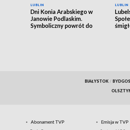
LUBLIN
LUBLIN
Dni Konia Arabskiego w
Lubel
Janowie Podlaskim.
Społe
Symboliczny powrót do
śmigł
przeszłości
BIAŁYSTOK
/
BYDGO
OLSZTY
Abonament TVP
Emisja w TVP