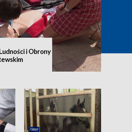
udności i Obrony
itewskim