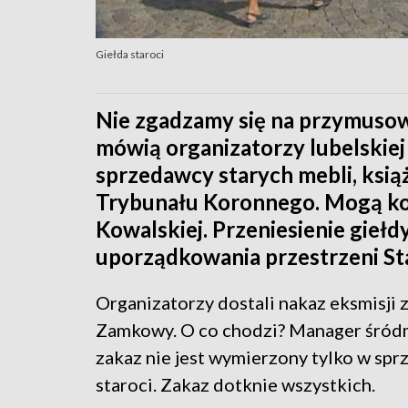
Giełda staroci
Nie zgadzamy się na przymuso
mówią organizatorzy lubelskiej g
sprzedawcy starych mebli, ksią
Trybunału Koronnego. Mogą kor
Kowalskiej. Przeniesienie giełd
uporządkowania przestrzeni St
Organizatorzy dostali nakaz eksmisji 
Zamkowy. O co chodzi? Manager śródm
zakaz nie jest wymierzony tylko w spr
staroci. Zakaz dotknie wszystkich.