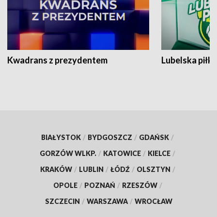
Kwadrans z prezydentem
Lubelska piłk
BIAŁYSTOK
/
BYDGOSZCZ
/
GDAŃSK
/
GORZÓW WLKP.
/
KATOWICE
/
KIELCE
/
KRAKÓW
/
LUBLIN
/
ŁÓDŹ
/
OLSZTYN
/
OPOLE
/
POZNAŃ
/
RZESZÓW
/
SZCZECIN
/
WARSZAWA
/
WROCŁAW