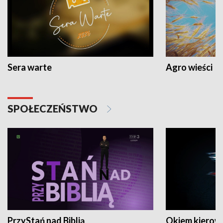
Sera warte
Agro wieści
SPOŁECZEŃSTWO
PrzyStań nad Biblią
Okiem kierow