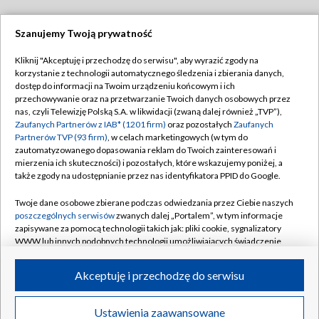
Szanujemy Twoją prywatność
Dołącz do nas:
Kliknij "Akceptuję i przechodzę do serwisu", aby wyrazić zgody na
korzystanie z technologii automatycznego śledzenia i zbierania danych,
TVP
dostęp do informacji na Twoim urządzeniu końcowym i ich
Abonament TVP
przechowywanie oraz na przetwarzanie Twoich danych osobowych przez
Regulamin TVP
nas, czyli Telewizję Polską S.A. w likwidacji (zwaną dalej również „TVP”),
Emisja w TVP
Polityka prywatności
Zaufanych Partnerów z IAB* (1201 firm)
oraz pozostałych
Zaufanych
Partnerów TVP (93 firm)
, w celach marketingowych (w tym do
Centrum informacji TVP
Moje zgody
zautomatyzowanego dopasowania reklam do Twoich zainteresowań i
mierzenia ich skuteczności) i pozostałych, które wskazujemy poniżej, a
Naziemna Telewizja Cyfrowa
Pomoc
także zgody na udostępnianie przez nas identyfikatora PPID do Google.
Sklep TVP
Biuro reklamy
Twoje dane osobowe zbierane podczas odwiedzania przez Ciebie naszych
Rada Programowa
Kontakt
poszczególnych serwisów
zwanych dalej „Portalem”, w tym informacje
zapisywane za pomocą technologii takich jak: pliki cookie, sygnalizatory
System NOS
WWW lub innych podobnych technologii umożliwiających świadczenie
dopasowanych i bezpiecznych usług, personalizację treści oraz reklam,
Informacje o nadawcy
Kanały
udostępnianie funkcji mediów społecznościowych oraz analizowanie
Akceptuję i przechodzę do serwisu
ruchu w Internecie.
Program dla prasy
©2026 Telewizja Polska S.A. w likwidacji
Biuro Reklamy
Twoje dane osobowe zbierane podczas odwiedzania przez Ciebie
Ustawienia zaawansowane