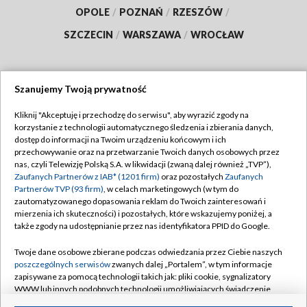
OPOLE
/
POZNAŃ
/
RZESZÓW
/
SZCZECIN
/
WARSZAWA
/
WROCŁAW
Szanujemy Twoją prywatność
Dołącz do nas:
Kliknij "Akceptuję i przechodzę do serwisu", aby wyrazić zgody na
korzystanie z technologii automatycznego śledzenia i zbierania danych,
TVP
dostęp do informacji na Twoim urządzeniu końcowym i ich
Abonament TVP
przechowywanie oraz na przetwarzanie Twoich danych osobowych przez
Regulamin TVP
nas, czyli Telewizję Polską S.A. w likwidacji (zwaną dalej również „TVP”),
Emisja w TVP
Polityka prywatności
Zaufanych Partnerów z IAB* (1201 firm)
oraz pozostałych
Zaufanych
Partnerów TVP (93 firm)
, w celach marketingowych (w tym do
Centrum informacji TVP
Moje zgody
zautomatyzowanego dopasowania reklam do Twoich zainteresowań i
mierzenia ich skuteczności) i pozostałych, które wskazujemy poniżej, a
Naziemna Telewizja Cyfrowa
Pomoc
także zgody na udostępnianie przez nas identyfikatora PPID do Google.
Sklep TVP
Biuro reklamy
Twoje dane osobowe zbierane podczas odwiedzania przez Ciebie naszych
Rada Programowa
Kontakt
poszczególnych serwisów
zwanych dalej „Portalem”, w tym informacje
zapisywane za pomocą technologii takich jak: pliki cookie, sygnalizatory
System NOS
WWW lub innych podobnych technologii umożliwiających świadczenie
dopasowanych i bezpiecznych usług, personalizację treści oraz reklam,
Informacje o nadawcy