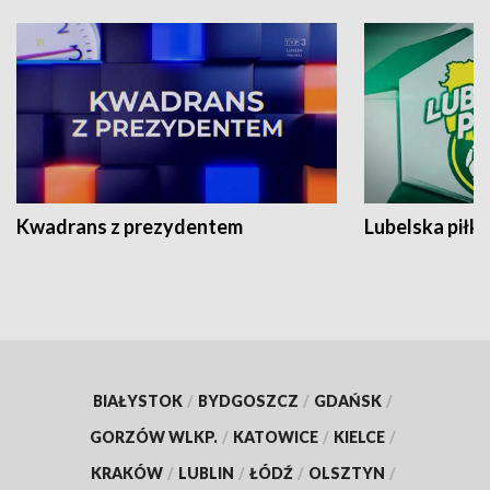
Kwadrans z prezydentem
Lubelska piłk
BIAŁYSTOK
/
BYDGOSZCZ
/
GDAŃSK
/
GORZÓW WLKP.
/
KATOWICE
/
KIELCE
/
KRAKÓW
/
LUBLIN
/
ŁÓDŹ
/
OLSZTYN
/