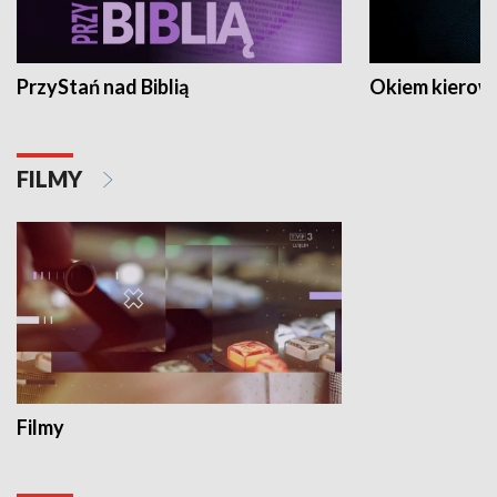
PrzyStań nad Biblią
Okiem kierow
FILMY
Filmy