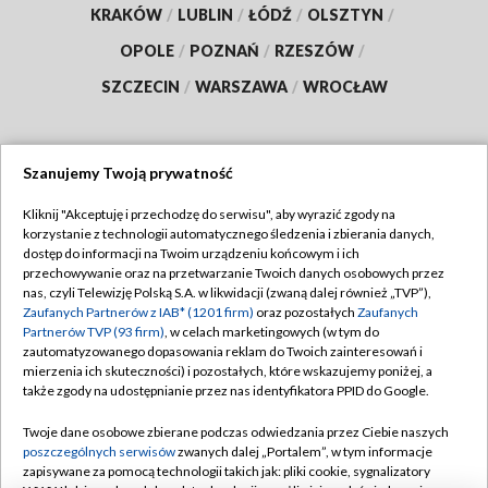
KRAKÓW
/
LUBLIN
/
ŁÓDŹ
/
OLSZTYN
/
OPOLE
/
POZNAŃ
/
RZESZÓW
/
SZCZECIN
/
WARSZAWA
/
WROCŁAW
Szanujemy Twoją prywatność
Dołącz do nas:
Kliknij "Akceptuję i przechodzę do serwisu", aby wyrazić zgody na
korzystanie z technologii automatycznego śledzenia i zbierania danych,
TVP
dostęp do informacji na Twoim urządzeniu końcowym i ich
Abonament TVP
przechowywanie oraz na przetwarzanie Twoich danych osobowych przez
Regulamin TVP
nas, czyli Telewizję Polską S.A. w likwidacji (zwaną dalej również „TVP”),
Emisja w TVP
Polityka prywatności
Zaufanych Partnerów z IAB* (1201 firm)
oraz pozostałych
Zaufanych
Partnerów TVP (93 firm)
, w celach marketingowych (w tym do
Centrum informacji TVP
Moje zgody
zautomatyzowanego dopasowania reklam do Twoich zainteresowań i
mierzenia ich skuteczności) i pozostałych, które wskazujemy poniżej, a
Naziemna Telewizja Cyfrowa
Pomoc
także zgody na udostępnianie przez nas identyfikatora PPID do Google.
Sklep TVP
Biuro reklamy
Twoje dane osobowe zbierane podczas odwiedzania przez Ciebie naszych
Rada Programowa
Kontakt
poszczególnych serwisów
zwanych dalej „Portalem”, w tym informacje
zapisywane za pomocą technologii takich jak: pliki cookie, sygnalizatory
System NOS