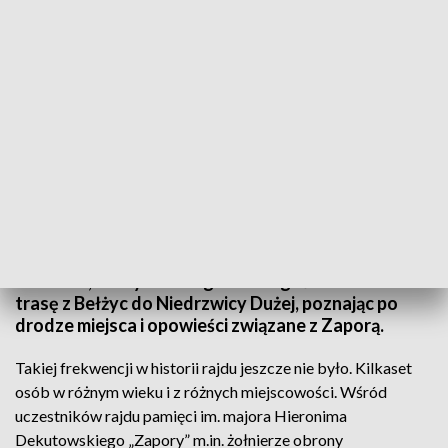
Rajd Hieronima Dekutowskiego, pseudonim "Zapora"
Kilkaset osób wzięło udział w rajdzie Hieronima
Dekutowskiego, pseudonim "Zapora". Głównie
młodzież, ale byli też zagraniczni goście. Pokonali
trasę z Bełżyc do Niedrzwicy Dużej, poznając po
drodze miejsca i opowieści związane z Zaporą.
Takiej frekwencji w historii rajdu jeszcze nie było. Kilkaset
osób w różnym wieku i z różnych miejscowości. Wśród
uczestników rajdu pamięci im. majora Hieronima
Dekutowskiego „Zapory” m.in. żołnierze obrony