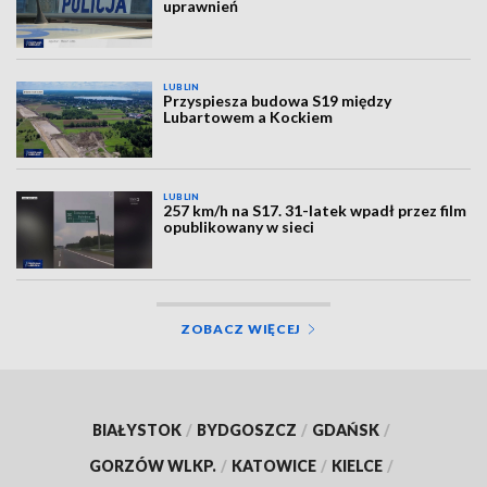
uprawnień
LUBLIN
Przyspiesza budowa S19 między
Lubartowem a Kockiem
LUBLIN
257 km/h na S17. 31-latek wpadł przez film
opublikowany w sieci
ZOBACZ WIĘCEJ
BIAŁYSTOK
/
BYDGOSZCZ
/
GDAŃSK
/
GORZÓW WLKP.
/
KATOWICE
/
KIELCE
/