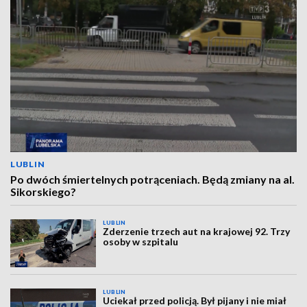
LUBLIN
Po dwóch śmiertelnych potrąceniach. Będą zmiany na al.
Sikorskiego?
LUBLIN
Zderzenie trzech aut na krajowej 92. Trzy
osoby w szpitalu
LUBLIN
Uciekał przed policją. Był pijany i nie miał