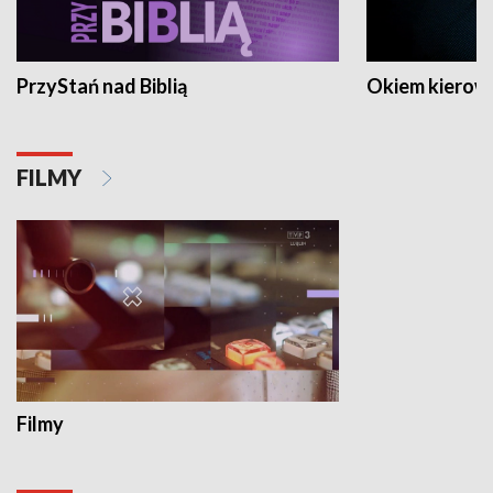
PrzyStań nad Biblią
Okiem kierow
FILMY
Filmy