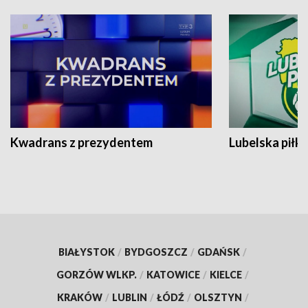
Kwadrans z prezydentem
Lubelska piłk
BIAŁYSTOK
/
BYDGOSZCZ
/
GDAŃSK
/
GORZÓW WLKP.
/
KATOWICE
/
KIELCE
/
KRAKÓW
/
LUBLIN
/
ŁÓDŹ
/
OLSZTYN
/