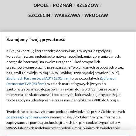
OPOLE
/
POZNAŃ
/
RZESZÓW
/
SZCZECIN
/
WARSZAWA
/
WROCŁAW
Szanujemy Twoją prywatność
Dołącz do nas:
Kliknij "Akceptuję i przechodzę do serwisu", aby wyrazić zgody na
korzystanie z technologii automatycznego śledzenia i zbierania danych,
TVP
dostęp do informacji na Twoim urządzeniu końcowym i ich
Abonament TVP
przechowywanie oraz na przetwarzanie Twoich danych osobowych przez
Regulamin TVP
nas, czyli Telewizję Polską S.A. w likwidacji (zwaną dalej również „TVP”),
Emisja w TVP
Polityka prywatności
Zaufanych Partnerów z IAB* (1201 firm)
oraz pozostałych
Zaufanych
Partnerów TVP (93 firm)
, w celach marketingowych (w tym do
Centrum informacji TVP
Moje zgody
zautomatyzowanego dopasowania reklam do Twoich zainteresowań i
mierzenia ich skuteczności) i pozostałych, które wskazujemy poniżej, a
Naziemna Telewizja Cyfrowa
Pomoc
także zgody na udostępnianie przez nas identyfikatora PPID do Google.
Sklep TVP
Biuro reklamy
Twoje dane osobowe zbierane podczas odwiedzania przez Ciebie naszych
Rada Programowa
Kontakt
poszczególnych serwisów
zwanych dalej „Portalem”, w tym informacje
zapisywane za pomocą technologii takich jak: pliki cookie, sygnalizatory
System NOS
WWW lub innych podobnych technologii umożliwiających świadczenie
dopasowanych i bezpiecznych usług, personalizację treści oraz reklam,
Informacje o nadawcy