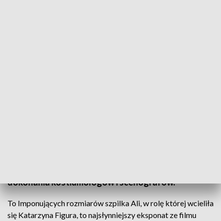
"Kingsajz"
But Katarzyny Figury, imbryk, w którym kąpał się
Jerzy Stuhr, talerz wielkości stołu na sześć osób. To
tylko część wystawy eksponatów z filmu "Kingsajz",
która trafiła do Centrum Spotkania Kultur w
Lublinie. To kolejne odsłona jedynego w Polsce
festiwalu "Scena w budowie", promującego
dokonania kostiumologów i scenografów.
To Imponujących rozmiarów szpilka Ali, w rolę której wcieliła
się Katarzyna Figura, to najsłynniejszy eksponat ze filmu