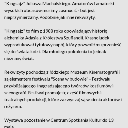
"Kingsajz" Juliusza Machulskiego. Amatorów i amatorki
wysokich obcasów musimy zasmucić - but jest
nieprzymierzalny. Podobnie jak inne rekwizyty.
"Kingsajz" to film z 1988 roku opowiadający historię
alchemika Adasia z Królestwa Szuflandii. Krasnoludek
wyprodukował tytułowy napój, który pozwolił mu przenieść
się do świata ludzi. Dla młodego pokolenia to jednak
nieznany świat.
Rekwizyty pochodzą z łódzkiego Muzeum Kinematografii i
są elementem festiwalu "Scena w budowie" - Festiwalu
przybliżającego i nagradzającego twórców kostiumów i
scenografii. Festiwal promuje tę część filmowych i
teatralnych produkcji, które zazwyczaj są w cieniu aktorów i
reżysera.
Wystawa pozostanie w Centrum Spotkania Kultur do 13
maja.