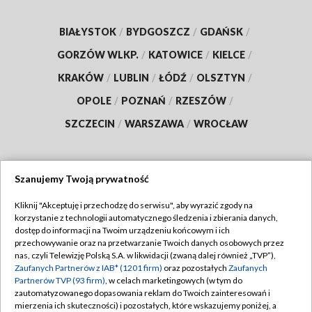
BIAŁYSTOK
/
BYDGOSZCZ
/
GDAŃSK
/
GORZÓW WLKP.
/
KATOWICE
/
KIELCE
/
KRAKÓW
/
LUBLIN
/
ŁÓDŹ
/
OLSZTYN
/
OPOLE
/
POZNAŃ
/
RZESZÓW
/
SZCZECIN
/
WARSZAWA
/
WROCŁAW
Szanujemy Twoją prywatność
Dołącz do nas:
Kliknij "Akceptuję i przechodzę do serwisu", aby wyrazić zgody na
korzystanie z technologii automatycznego śledzenia i zbierania danych,
TVP
dostęp do informacji na Twoim urządzeniu końcowym i ich
Abonament TVP
przechowywanie oraz na przetwarzanie Twoich danych osobowych przez
Regulamin TVP
nas, czyli Telewizję Polską S.A. w likwidacji (zwaną dalej również „TVP”),
Emisja w TVP
Polityka prywatności
Zaufanych Partnerów z IAB* (1201 firm)
oraz pozostałych
Zaufanych
Partnerów TVP (93 firm)
, w celach marketingowych (w tym do
Centrum informacji TVP
Moje zgody
zautomatyzowanego dopasowania reklam do Twoich zainteresowań i
mierzenia ich skuteczności) i pozostałych, które wskazujemy poniżej, a
Naziemna Telewizja Cyfrowa