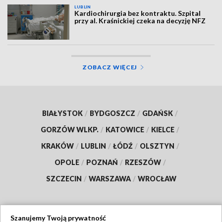
LUBLIN
Kardiochirurgia bez kontraktu. Szpital
przy al. Kraśnickiej czeka na decyzję NFZ
ZOBACZ WIĘCEJ
BIAŁYSTOK
/
BYDGOSZCZ
/
GDAŃSK
/
GORZÓW WLKP.
/
KATOWICE
/
KIELCE
/
KRAKÓW
/
LUBLIN
/
ŁÓDŹ
/
OLSZTYN
/
OPOLE
/
POZNAŃ
/
RZESZÓW
/
SZCZECIN
/
WARSZAWA
/
WROCŁAW
Szanujemy Twoją prywatność