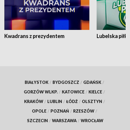
Kwadrans z prezydentem
Lubelska piłk
BIAŁYSTOK
/
BYDGOSZCZ
/
GDAŃSK
/
GORZÓW WLKP.
/
KATOWICE
/
KIELCE
/
KRAKÓW
/
LUBLIN
/
ŁÓDŹ
/
OLSZTYN
/
OPOLE
/
POZNAŃ
/
RZESZÓW
/
SZCZECIN
/
WARSZAWA
/
WROCŁAW