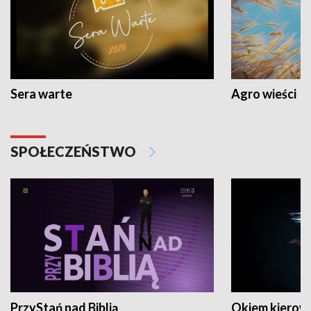
Sera warte
Agro wieści
SPOŁECZEŃSTWO
PrzyStań nad Biblią
Okiem kierow