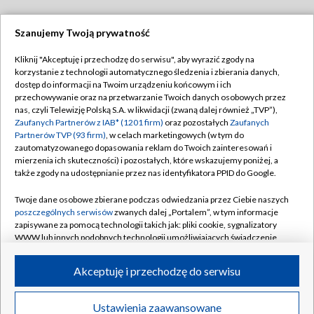
Szanujemy Twoją prywatność
Dołącz do nas:
Kliknij "Akceptuję i przechodzę do serwisu", aby wyrazić zgody na
korzystanie z technologii automatycznego śledzenia i zbierania danych,
TVP
dostęp do informacji na Twoim urządzeniu końcowym i ich
Abonament TVP
przechowywanie oraz na przetwarzanie Twoich danych osobowych przez
Regulamin TVP
nas, czyli Telewizję Polską S.A. w likwidacji (zwaną dalej również „TVP”),
Emisja w TVP
Polityka prywatności
Zaufanych Partnerów z IAB* (1201 firm)
oraz pozostałych
Zaufanych
Partnerów TVP (93 firm)
, w celach marketingowych (w tym do
Centrum informacji TVP
Moje zgody
zautomatyzowanego dopasowania reklam do Twoich zainteresowań i
mierzenia ich skuteczności) i pozostałych, które wskazujemy poniżej, a
Naziemna Telewizja Cyfrowa
Pomoc
także zgody na udostępnianie przez nas identyfikatora PPID do Google.
Sklep TVP
Biuro reklamy
Twoje dane osobowe zbierane podczas odwiedzania przez Ciebie naszych
Rada Programowa
Kontakt
poszczególnych serwisów
zwanych dalej „Portalem”, w tym informacje
zapisywane za pomocą technologii takich jak: pliki cookie, sygnalizatory
System NOS
WWW lub innych podobnych technologii umożliwiających świadczenie
dopasowanych i bezpiecznych usług, personalizację treści oraz reklam,
Informacje o nadawcy
Kanały
udostępnianie funkcji mediów społecznościowych oraz analizowanie
Akceptuję i przechodzę do serwisu
ruchu w Internecie.
Program dla prasy
©2026 Telewizja Polska S.A. w likwidacji
Biuro Reklamy
Twoje dane osobowe zbierane podczas odwiedzania przez Ciebie
Ustawienia zaawansowane