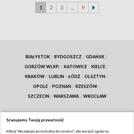
1
2
3
...
9
BIAŁYSTOK
/
BYDGOSZCZ
/
GDAŃSK
/
GORZÓW WLKP.
/
KATOWICE
/
KIELCE
/
KRAKÓW
/
LUBLIN
/
ŁÓDŹ
/
OLSZTYN
/
OPOLE
/
POZNAŃ
/
RZESZÓW
/
SZCZECIN
/
WARSZAWA
/
WROCŁAW
Szanujemy Twoją prywatność
Dołącz do nas:
Kliknij "Akceptuję i przechodzę do serwisu", aby wyrazić zgody na