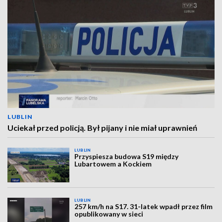
LUBLIN
Uciekał przed policją. Był pijany i nie miał uprawnień
LUBLIN
Przyspiesza budowa S19 między
Lubartowem a Kockiem
LUBLIN
257 km/h na S17. 31-latek wpadł przez film
opublikowany w sieci