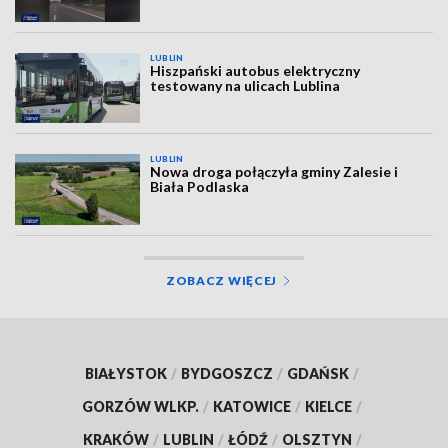
LUBLIN
Hiszpański autobus elektryczny
testowany na ulicach Lublina
LUBLIN
Nowa droga połączyła gminy Zalesie i
Biała Podlaska
ZOBACZ WIĘCEJ
BIAŁYSTOK
/
BYDGOSZCZ
/
GDAŃSK
/
GORZÓW WLKP.
/
KATOWICE
/
KIELCE
/
KRAKÓW
/
LUBLIN
/
ŁÓDŹ
/
OLSZTYN
/