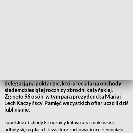
Rocznica katastrofy smoleńskiej
Mija 8 lat od katastrofy smoleńskiej. 10 kwietnia
2010 roku rozbił się samolot TU154M, z polską
delegacją na pokładzie, która leciała na obchody
siedemdziesiątej rocznicy zbrodni katyńskiej.
Zginęło 96 osób, w tym para prezydencka Maria i
Lech Kaczyńscy. Pamięć wszystkich ofiar uczcili dziś
lublinianie.
Lubelskie obchody 8. rocznicy katastrofy smoleńskiej
odbyły się na placu Litewskim z zachowaniem ceremoniału