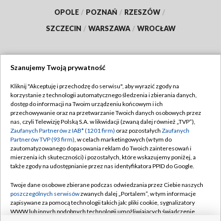
OPOLE
/
POZNAŃ
/
RZESZÓW
/
SZCZECIN
/
WARSZAWA
/
WROCŁAW
Szanujemy Twoją prywatność
Dołącz do nas:
Kliknij "Akceptuję i przechodzę do serwisu", aby wyrazić zgody na
korzystanie z technologii automatycznego śledzenia i zbierania danych,
TVP
dostęp do informacji na Twoim urządzeniu końcowym i ich
Abonament TVP
przechowywanie oraz na przetwarzanie Twoich danych osobowych przez
Regulamin TVP
nas, czyli Telewizję Polską S.A. w likwidacji (zwaną dalej również „TVP”),
Emisja w TVP
Polityka prywatności
Zaufanych Partnerów z IAB* (1201 firm)
oraz pozostałych
Zaufanych
Partnerów TVP (93 firm)
, w celach marketingowych (w tym do
Centrum informacji TVP
Moje zgody
zautomatyzowanego dopasowania reklam do Twoich zainteresowań i
mierzenia ich skuteczności) i pozostałych, które wskazujemy poniżej, a
Naziemna Telewizja Cyfrowa
Pomoc
także zgody na udostępnianie przez nas identyfikatora PPID do Google.
Sklep TVP
Biuro reklamy
Twoje dane osobowe zbierane podczas odwiedzania przez Ciebie naszych
Rada Programowa
Kontakt
poszczególnych serwisów
zwanych dalej „Portalem”, w tym informacje
zapisywane za pomocą technologii takich jak: pliki cookie, sygnalizatory
System NOS
WWW lub innych podobnych technologii umożliwiających świadczenie
dopasowanych i bezpiecznych usług, personalizację treści oraz reklam,