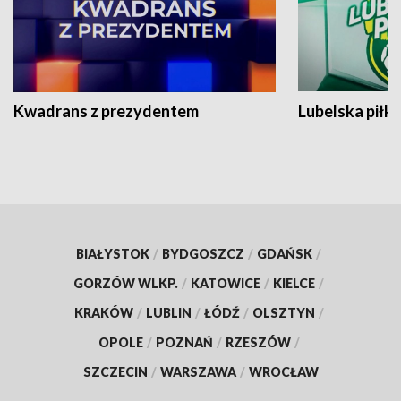
Kwadrans z prezydentem
Lubelska piłk
BIAŁYSTOK
/
BYDGOSZCZ
/
GDAŃSK
/
GORZÓW WLKP.
/
KATOWICE
/
KIELCE
/
KRAKÓW
/
LUBLIN
/
ŁÓDŹ
/
OLSZTYN
/
OPOLE
/
POZNAŃ
/
RZESZÓW
/
SZCZECIN
/
WARSZAWA
/
WROCŁAW