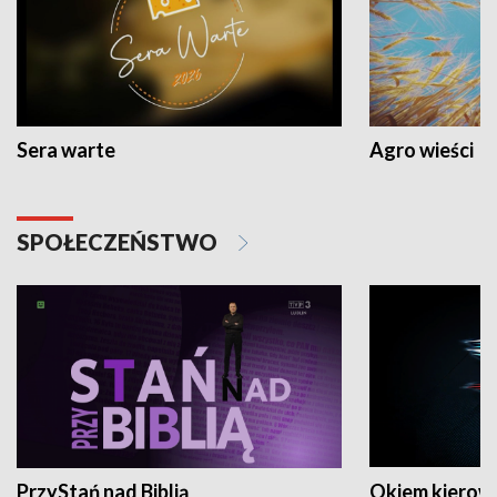
Sera warte
Agro wieści
SPOŁECZEŃSTWO
PrzyStań nad Biblią
Okiem kierow