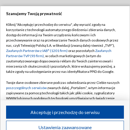
Szanujemy Twoją prywatność
Dołącz do nas:
Kliknij "Akceptuję i przechodzę do serwisu", aby wyrazić zgody na
korzystanie z technologii automatycznego śledzenia i zbierania danych,
TVP
dostęp do informacji na Twoim urządzeniu końcowym i ich
Abonament TVP
przechowywanie oraz na przetwarzanie Twoich danych osobowych przez
Regulamin TVP
nas, czyli Telewizję Polską S.A. w likwidacji (zwaną dalej również „TVP”),
Emisja w TVP
Polityka prywatności
Zaufanych Partnerów z IAB* (1201 firm)
oraz pozostałych
Zaufanych
Partnerów TVP (93 firm)
, w celach marketingowych (w tym do
Centrum informacji TVP
Moje zgody
zautomatyzowanego dopasowania reklam do Twoich zainteresowań i
mierzenia ich skuteczności) i pozostałych, które wskazujemy poniżej, a
Naziemna Telewizja Cyfrowa
Pomoc
także zgody na udostępnianie przez nas identyfikatora PPID do Google.
Sklep TVP
Biuro reklamy
Twoje dane osobowe zbierane podczas odwiedzania przez Ciebie naszych
Rada Programowa
Kontakt
poszczególnych serwisów
zwanych dalej „Portalem”, w tym informacje
zapisywane za pomocą technologii takich jak: pliki cookie, sygnalizatory
System NOS
WWW lub innych podobnych technologii umożliwiających świadczenie
dopasowanych i bezpiecznych usług, personalizację treści oraz reklam,
Informacje o nadawcy
Kanały
udostępnianie funkcji mediów społecznościowych oraz analizowanie
Akceptuję i przechodzę do serwisu
ruchu w Internecie.
Program dla prasy
©2026 Telewizja Polska S.A. w likwidacji
Biuro Reklamy
Twoje dane osobowe zbierane podczas odwiedzania przez Ciebie
Ustawienia zaawansowane