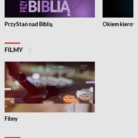
PrzyStań nad Biblią
Okiem kierow
FILMY
Filmy