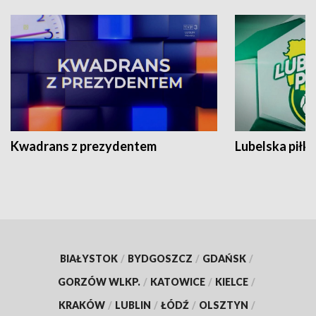
Kwadrans z prezydentem
Lubelska piłk
BIAŁYSTOK
/
BYDGOSZCZ
/
GDAŃSK
/
GORZÓW WLKP.
/
KATOWICE
/
KIELCE
/
KRAKÓW
/
LUBLIN
/
ŁÓDŹ
/
OLSZTYN
/