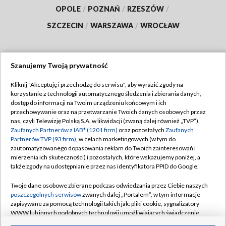
OPOLE
/
POZNAŃ
/
RZESZÓW
/
SZCZECIN
/
WARSZAWA
/
WROCŁAW
Szanujemy Twoją prywatność
Dołącz do nas:
Kliknij "Akceptuję i przechodzę do serwisu", aby wyrazić zgody na
korzystanie z technologii automatycznego śledzenia i zbierania danych,
TVP
dostęp do informacji na Twoim urządzeniu końcowym i ich
Abonament TVP
przechowywanie oraz na przetwarzanie Twoich danych osobowych przez
Regulamin TVP
nas, czyli Telewizję Polską S.A. w likwidacji (zwaną dalej również „TVP”),
Emisja w TVP
Polityka prywatności
Zaufanych Partnerów z IAB* (1201 firm)
oraz pozostałych
Zaufanych
Partnerów TVP (93 firm)
, w celach marketingowych (w tym do
Centrum informacji TVP
Moje zgody
zautomatyzowanego dopasowania reklam do Twoich zainteresowań i
mierzenia ich skuteczności) i pozostałych, które wskazujemy poniżej, a
Naziemna Telewizja Cyfrowa
Pomoc
także zgody na udostępnianie przez nas identyfikatora PPID do Google.
Sklep TVP
Biuro reklamy
Twoje dane osobowe zbierane podczas odwiedzania przez Ciebie naszych
Rada Programowa
Kontakt
poszczególnych serwisów
zwanych dalej „Portalem”, w tym informacje
zapisywane za pomocą technologii takich jak: pliki cookie, sygnalizatory
System NOS
WWW lub innych podobnych technologii umożliwiających świadczenie
dopasowanych i bezpiecznych usług, personalizację treści oraz reklam,
Informacje o nadawcy