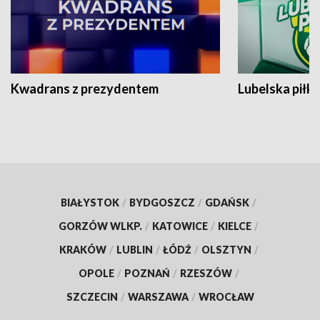
Kwadrans z prezydentem
Lubelska piłk
BIAŁYSTOK
/
BYDGOSZCZ
/
GDAŃSK
/
GORZÓW WLKP.
/
KATOWICE
/
KIELCE
/
KRAKÓW
/
LUBLIN
/
ŁÓDŹ
/
OLSZTYN
/
OPOLE
/
POZNAŃ
/
RZESZÓW
/
SZCZECIN
/
WARSZAWA
/
WROCŁAW