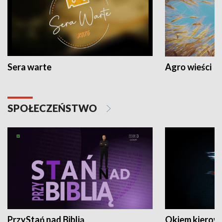
Sera warte
Agro wieści
SPOŁECZEŃSTWO
PrzyStań nad Biblią
Okiem kierow