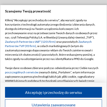
Szanujemy Twoją prywatność
Dołącz do nas:
Kliknij "Akceptuję i przechodzę do serwisu", aby wyrazić zgody na
korzystanie z technologii automatycznego śledzenia i zbierania danych,
TVP
dostęp do informacji na Twoim urządzeniu końcowym i ich
Abonament TVP
przechowywanie oraz na przetwarzanie Twoich danych osobowych przez
Regulamin TVP
nas, czyli Telewizję Polską S.A. w likwidacji (zwaną dalej również „TVP”),
Emisja w TVP
Polityka prywatności
Zaufanych Partnerów z IAB* (1201 firm)
oraz pozostałych
Zaufanych
Partnerów TVP (93 firm)
, w celach marketingowych (w tym do
Centrum informacji TVP
Moje zgody
zautomatyzowanego dopasowania reklam do Twoich zainteresowań i
mierzenia ich skuteczności) i pozostałych, które wskazujemy poniżej, a
Naziemna Telewizja Cyfrowa
Pomoc
także zgody na udostępnianie przez nas identyfikatora PPID do Google.
Sklep TVP
Biuro reklamy
Twoje dane osobowe zbierane podczas odwiedzania przez Ciebie naszych
Rada Programowa
Kontakt
poszczególnych serwisów
zwanych dalej „Portalem”, w tym informacje
zapisywane za pomocą technologii takich jak: pliki cookie, sygnalizatory
System NOS
WWW lub innych podobnych technologii umożliwiających świadczenie
dopasowanych i bezpiecznych usług, personalizację treści oraz reklam,
Informacje o nadawcy
Kanały
udostępnianie funkcji mediów społecznościowych oraz analizowanie
Akceptuję i przechodzę do serwisu
ruchu w Internecie.
Program dla prasy
©2026 Telewizja Polska S.A. w likwidacji
Biuro Reklamy
Twoje dane osobowe zbierane podczas odwiedzania przez Ciebie
Ustawienia zaawansowane