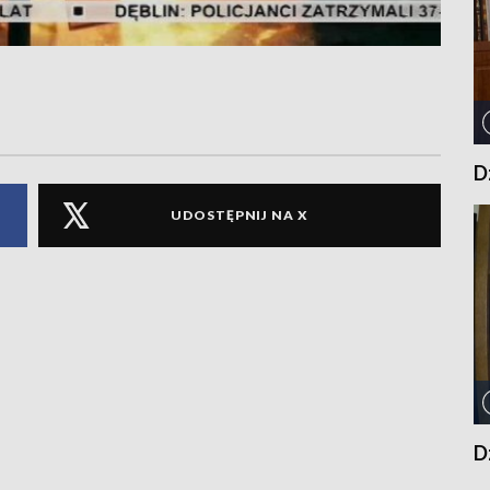
D
UDOSTĘPNIJ NA X
D