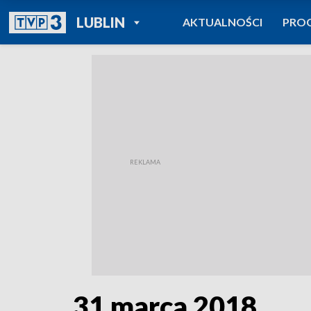
POWRÓT DO
LUBLIN
AKTUALNOŚCI
PRO
TVP REGIONY
31 marca 2018