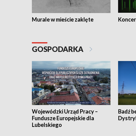
Murale w mieście zaklęte
Koncer
GOSPODARKA
Wojewódzki Urząd Pracy –
Badź b
Fundusze Europejskie dla
Dystry
Lubelskiego