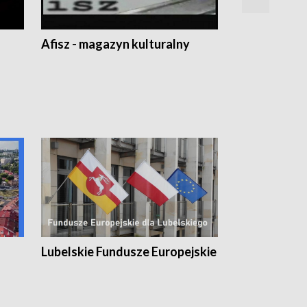
Afisz - magazyn kulturalny
Zobacz, co s
Lubelskie Fundusze Europejskie