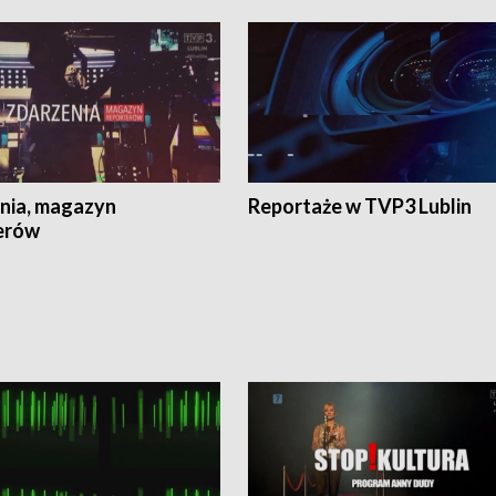
nia, magazyn
Reportaże w TVP3 Lublin
erów