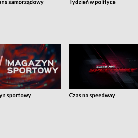
ans samorządowy
Tydzień w polityce
yn sportowy
Czas na speedway